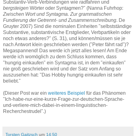
Substantiv-Verb-Verbindungen wie
radfahren
und
bergsteigen
Wörter oder Syntagmen?" (Nanna Fuhrhop:
Zwischen Wort und Syntagma. Zur grammatischen
Fundierung der Getrennt- und Zusammenschreibung
.
De
Gruyter 2007) Sind die nominalen Einheiten "selbstständige
Substantive, substantivische Erstglieder, Verbpartikeln oder
noch etwas anderes?" (S. 31), und können/müssen sie je
nach Antwort klein geschrieben werden ("Peter fährt rad")?
Megaspannend! Das werde ich jetzt alles lesen! Am Ende
werde ich womöglich zu dem Schluss kommen, dass
"hungrig einkaufen" ein Syntagma ist, in dem "einkaufen"
nie groß geschrieben wird und der Satz vom Anfang so
auszusehen hat: "Das Hobby hungrig einkaufen ist sehr
beliebt."
(Dieser Post war ein
weiteres
Beispiel
für das Phänomen
"Ich-habe-nur-eine-kurze-Frage-zur-deutschen-Sprache-
und-verliere-mich-dabei-in-einem-linguistischen-
Recherchestrudel".)
Torsten Gaitzsch
um
14:50