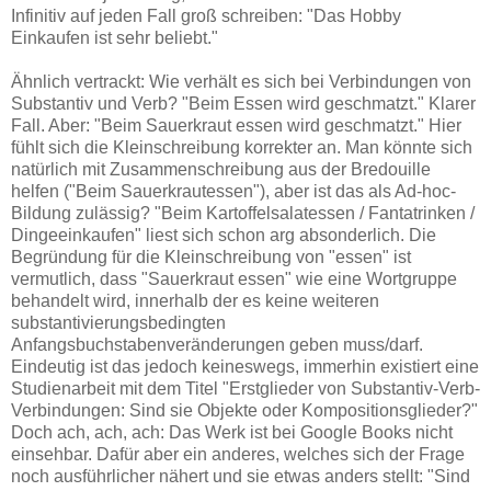
Infinitiv auf jeden Fall groß schreiben: "Das Hobby
Einkaufen ist sehr beliebt."
Ähnlich vertrackt: Wie verhält es sich bei Verbindungen von
Substantiv und Verb? "Beim Essen wird geschmatzt." Klarer
Fall. Aber: "Beim Sauerkraut essen wird geschmatzt." Hier
fühlt sich die Kleinschreibung korrekter an. Man könnte sich
natürlich mit Zusammenschreibung aus der Bredouille
helfen ("Beim Sauerkrautessen"), aber ist das als Ad-hoc-
Bildung zulässig? "Beim Kartoffelsalatessen / Fantatrinken /
Dingeeinkaufen" liest sich schon arg absonderlich. Die
Begründung für die Kleinschreibung von "essen" ist
vermutlich, dass "Sauerkraut essen" wie eine Wortgruppe
behandelt wird, innerhalb der es keine weiteren
substantivierungsbedingten
Anfangsbuchstabenveränderungen geben muss/darf.
Eindeutig ist das jedoch keineswegs, immerhin existiert eine
Studienarbeit mit dem Titel "Erstglieder von Substantiv-Verb-
Verbindungen: Sind sie Objekte oder Kompositionsglieder?"
Doch ach, ach, ach: Das Werk ist bei Google Books nicht
einsehbar. Dafür aber ein anderes, welches sich der Frage
noch ausführlicher nähert und sie etwas anders stellt:
"Sind