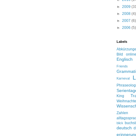
►
2009
(3
►
2008
(4)
►
2007
(6)
►
2006
(5)
Labels
Abkürzung
Bild onlin
Englisch
Friends
Grammati
L
Karneval
Phraseolog
Serienta
Tr
King
Weihnacht
Wissensch
Zahlen
alltagsspra
buchs
blick
deutsch
d
erinnerun