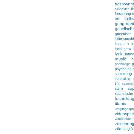
facebook
f
f
filmposter
forschung
f
mir selbs
geograph
gesellscha
griechisch
jahresausbl
k
kosmetik
intelligenz
lyrik
lände
musik
n
p
phonologie
psychologi
sammlung
serendipity
snl
spanisc
su
stern
sächsisc
technikta
titanic
umgangsspr
videospie
wochenbuch
zeichnun
zitat
zug
ös