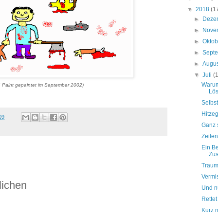
▼
2018
(1
►
Deze
►
Nove
►
Okto
►
Sept
►
Augu
▼
Juli
(
Warum
S Paint gepaintet im September 2002)
Lös
Selbs
Hitze
09
Ganz s
Zeilen
Ein B
Zus
Traump
Vermi
lichen
Und nu
Rettet
Kurz n