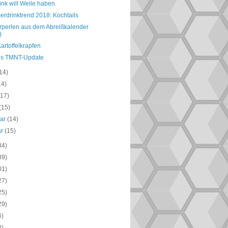
ink will Weile haben
rdrinktrend 2018: Kochtails
perlen aus dem Abreißkalender
)
artoffelkrapfen
es TMNT-Update
14)
14)
(17)
(15)
uar
(14)
ar
(15)
84)
89)
01)
27)
25)
29)
6)
4)