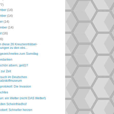
77)
mber
(14)
mber
(14)
ber
(14)
ember
(14)
st
(16)
16)
 diese 26 Kreuzworträtsel-
ungen zu den obs...
tgezeichnetes zum Samstag
gedanken
chön albern, gel(l)?
 zur Zeit
esuch im Deutschen
atzstoffmuseum
rotokoll: Die Invasion
schtes
n: ein Wetter (nicht DAS Wetter!)
 den Scheinfriedhof
otiert: Schneller herzen