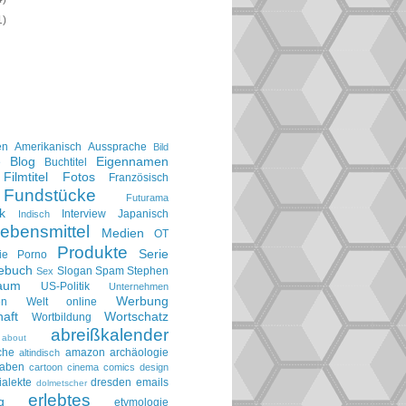
1)
en
Amerikanisch
Aussprache
Bild
Blog
Eigennamen
e
Buchtitel
Filmtitel
Fotos
Französisch
Fundstücke
Futurama
k
Interview
Japanisch
Indisch
ebensmittel
Medien
OT
Produkte
Serie
ie
Porno
gebuch
Slogan
Spam
Stephen
Sex
aum
US-Politik
Unternehmen
Werbung
en
Welt online
aft
Wortschatz
Wortbildung
abreißkalender
about
che
amazon
archäologie
altindisch
taben
cartoon
cinema
comics
design
ialekte
dresden
emails
dolmetscher
erlebtes
g
etymologie