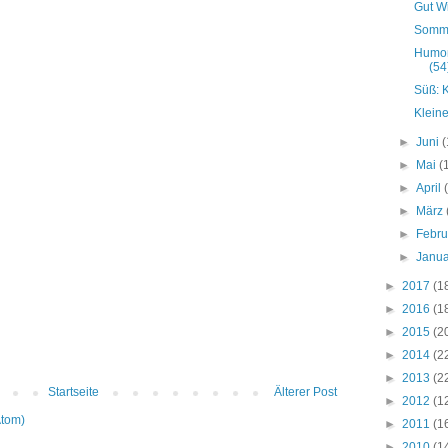
Gut W
Somme
Humor
(54
Süß: K
Klein
►
Juni
(
►
Mai
(
►
April
►
März
►
Febr
►
Janu
►
2017
(1
►
2016
(1
►
2015
(2
►
2014
(2
►
2013
(2
Startseite
Älterer Post
►
2012
(1
Atom)
►
2011
(1
►
2010
(1