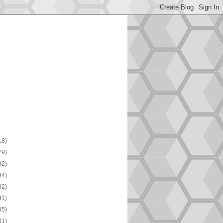
18)
79)
82)
84)
82)
91)
85)
81)