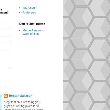
Impressum
n?
Anderswo
ungen?
Statt "Flattr"-Button
Meine Amazon-
Wunschliste
Torsten Gaitzsch
"Boy, that creative thing you
guys do: writing jokes for a