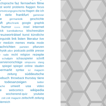
faz
fernsehen
filme
achsprache
irst world problems
flaggen
focus
fragen die ich
ortsetzungsgeschichte
frankfurt
t stelle
gamestar
ie
geschichte
germanistik
ft
google
graphik
giftschrank
humor
internet
insel
icons
ick
klischeesätze
kannibalismus
reuzworträtsel
kunst
künstliche
link
listen
literatur
linguistik
live
meta
r
medizin
memes
mode
achrichten
pflanzen
parteien
hysik
podcasts
politik
presse
pilze
rezepte
e
recht
religion
radio
schauspieler
schrift
schaltjahr
serviervorschläge
simpsons
slang
spiegel
spiegel online
staaten
h
permarkt
syntax
sz magazin
süddeutsche
he zeitung
gebuch
tiere
throwback thursday
todesanzeigen
twitter
usa
umwelt
video
ache
le
wikipedia
webcomics
wochenend-quiz
youtube
g
zeitschrift
zeitung
zeit
zeit magazin
terreich