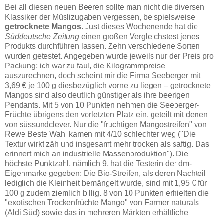
Bei all diesen neuen Beeren sollte man nicht die diversen
Klassiker der Müslizugaben vergessen, beispielsweise
getrocknete Mangos
. Just dieses Wochenende hat die
Süddeutsche Zeitung
einen großen Vergleichstest jenes
Produkts durchführen lassen. Zehn verschiedene Sorten
wurden getestet. Angegeben wurde jeweils nur der Preis pro
Packung; ich war zu faul, die Kilogrammpreise
auszurechnen, doch scheint mir die Firma Seeberger mit
3,69 € je 100 g diesbezüglich vorne zu liegen – getrocknete
Mangos sind also deutlich günstiger als ihre beerigen
Pendants. Mit 5 von 10 Punkten nehmen die Seeberger-
Früchte übrigens den vorletzten Platz ein, geteilt mit denen
von süssundclever. Nur die "fruchtigen Mangostreifen" von
Rewe Beste Wahl kamen mit 4/10 schlechter weg ("Die
Textur wirkt zäh und insgesamt mehr trocken als saftig. Das
erinnert mich an industrielle Massenproduktion"). Die
höchste Punktzahl, nämlich 9, hat die Testerin der dm-
Eigenmarke gegeben: Die Bio-Streifen, als deren Nachteil
lediglich die Kleinheit bemängelt wurde, sind mit 1,95 € für
100 g zudem ziemlich billig. 8 von 10 Punkten erhielten die
"exotischen Trockenfrüchte Mango" von Farmer naturals
(Aldi Süd) sowie das in mehreren Märkten erhältliche