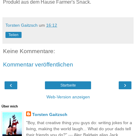
Produkt aus dem Hause Farmer's Snack.
Torsten Gaitzsch
um
16:12
Teilen
Keine Kommentare:
Kommentar veröffentlichen
‹
›
Startseite
Web-Version anzeigen
Über mich
Torsten Gaitzsch
"Boy, that creative thing you guys do: writing jokes for a
living, making the world laugh... What do your dads tell
their friends you do?" --- Alec Baldwin alias Jack