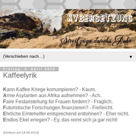
▼
Freitag, 3. April 2015
Kaffeelyrik
K
ann Kaffee Kriege korrumpieren? - Kaum.
A
rme Asylanten aus Afrika aufnehmen? - Ach.
F
aire Festanstellung für Frauen fordern? - Fraglich.
F
uturistische Forschungen finanzieren? - Fielleicht.
E
hrliche Erntehelfer entsprechend entlohnen? - Eher nicht.
E
ndlos Ekel erregen? - Ey, das reimt sich ja gar nicht!
(Verfasst am 14.04.2010)