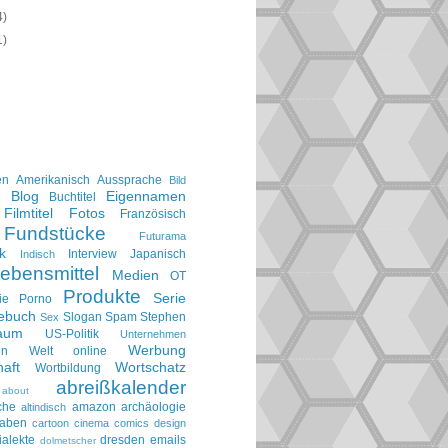
4)
1)
en
Amerikanisch
Aussprache
Bild
Blog
Eigennamen
e
Buchtitel
Filmtitel
Fotos
Französisch
Fundstücke
Futurama
k
Interview
Japanisch
Indisch
ebensmittel
Medien
OT
Produkte
Serie
ie
Porno
gebuch
Slogan
Spam
Stephen
Sex
aum
US-Politik
Unternehmen
Werbung
en
Welt online
aft
Wortschatz
Wortbildung
abreißkalender
about
che
amazon
archäologie
altindisch
taben
cartoon
cinema
comics
design
ialekte
dresden
emails
dolmetscher