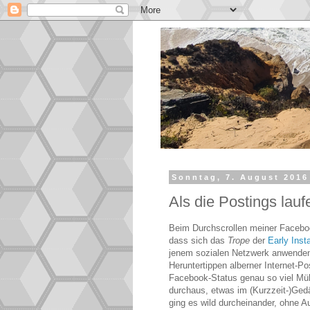
Sonntag, 7. August 2016
Als die Postings lauf
Beim Durchscrollen meiner Facebook
dass sich das
Trope
der
Early Inst
jenem sozialen Netzwerk anwenden l
Heruntertippen alberner Internet-P
Facebook-Status genau so viel Müh
durchaus, etwas im (Kurzzeit-)Ge
ging es wild durcheinander, ohne A