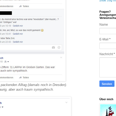
zitat
zug
ös
Fragen?
Anregunge
Verwünsch
Name
E-Mail
*
Nachricht
*
packenden Alltag (damals noch in Dresden).
raurig, aber auch kaum sympathisch.
Über mich