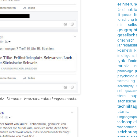
erinnerun
facebook
f
f
filmposter
forschung
f
mir selbs
geograph
gesellscha
griechisch
jahresausbl
k
kosmetik
intelligenz
lyrik
lände
musik
n
p
phonologie
psychologi
sammlung
serendipity
snl
spanisc
su
stern
itz. Darunter: Freizeitverabredungsversuche.
sächsisc
technikta
titanic
umgangsspr
videospie
wochenbuch
zeichnun