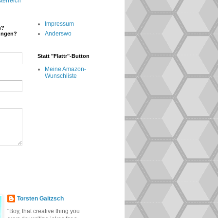
terreich
Impressum
n?
Anderswo
ungen?
Statt "Flattr"-Button
Meine Amazon-
Wunschliste
Torsten Gaitzsch
"Boy, that creative thing you