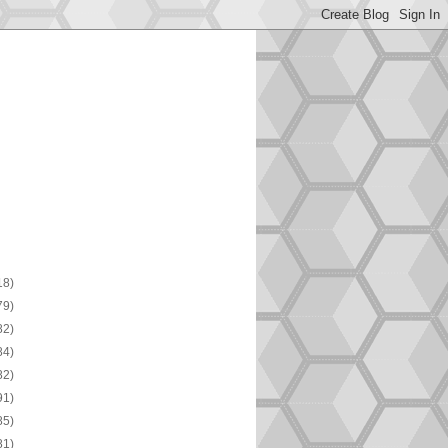
18)
79)
82)
84)
82)
91)
85)
81)