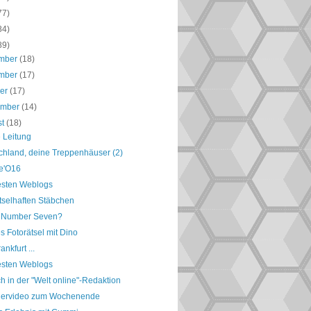
77)
84)
89)
mber
(18)
mber
(17)
ber
(17)
ember
(14)
st
(18)
 Leitung
chland, deine Treppenhäuser (2)
le'O16
esten Weblogs
tselhaften Stäbchen
 Number Seven?
s Fotorätsel mit Dino
ankfurt ...
esten Weblogs
h in der "Welt online"-Redaktion
ervideo zum Wochenende