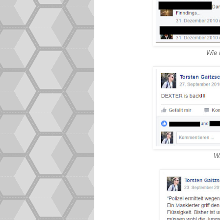
Wie 
W