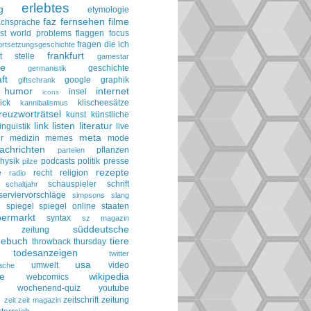
erlebtes
g
etymologie
faz
fernsehen
filme
achsprache
irst world problems
flaggen
focus
fragen die ich
ortsetzungsgeschichte
frankfurt
t stelle
gamestar
ie
geschichte
germanistik
ft
google
graphik
giftschrank
humor
internet
insel
icons
ick
klischeesätze
kannibalismus
reuzworträtsel
kunst
künstliche
link
listen
literatur
linguistik
live
meta
r
medizin
memes
mode
achrichten
pflanzen
parteien
hysik
podcasts
politik
presse
pilze
rezepte
e
recht
religion
radio
schauspieler
schrift
schaltjahr
serviervorschläge
simpsons
slang
spiegel
spiegel online
staaten
h
permarkt
syntax
sz magazin
süddeutsche
he zeitung
gebuch
tiere
throwback thursday
todesanzeigen
twitter
usa
umwelt
video
ache
le
wikipedia
webcomics
wochenend-quiz
youtube
g
zeitschrift
zeitung
zeit
zeit magazin