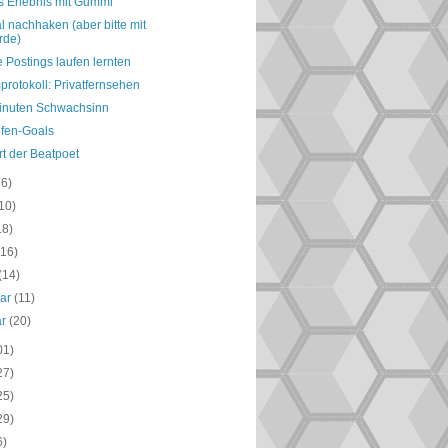
s Erlebnis mit Gummi
 nachhaken (aber bitte mit
rde)
e Postings laufen lernten
rotokoll: Privatfernsehen
inuten Schwachsinn
lfen-Goals
rrt der Beatpoet
16)
10)
18)
(16)
(14)
uar
(11)
ar
(20)
01)
27)
25)
29)
6)