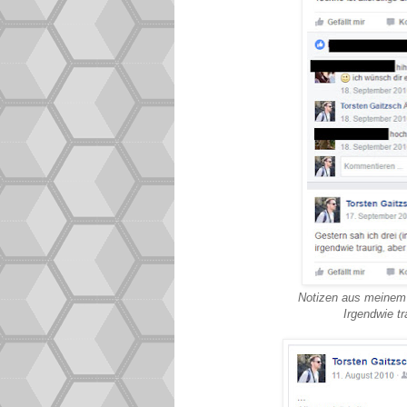
Notizen aus meinem 
Irgendwie t