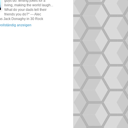
guys do: writing jokes for a
living, making the world laugh...
What do your dads tell their
friends you do?" --- Alec
as Jack Donaghy in 30 Rock
 vollständig anzeigen