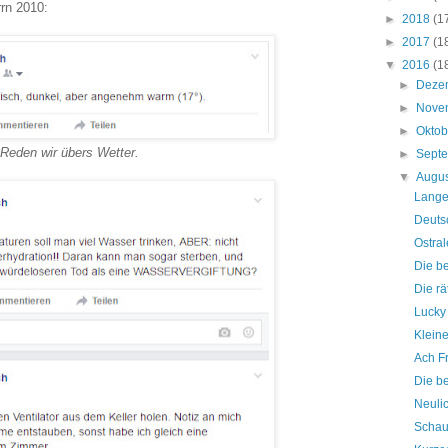
rn 2010:
►
2018
(1
►
2017
(1
▼
2016
(1
►
Deze
►
Nove
►
Okto
Reden wir übers Wetter.
►
Sept
▼
Augu
Lange
Deuts
Ostra
Die b
Die rä
Lucky
Kleine
Ach Fr
Die b
Neulic
Schau