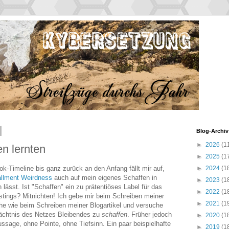
Blog-Archiv
►
2026
(1
en lernten
►
2025
(1
-Timeline bis ganz zurück an den Anfang fällt mir auf,
►
2024
(1
allment Weirdness
auch auf mein eigenes Schaffen in
►
2023
(1
ässt. Ist "Schaffen" ein zu prätentiöses Label für das
►
2022
(1
ostings? Mitnichten! Ich gebe mir beim Schreiben meiner
►
2021
(1
e wie beim Schreiben meiner Blogartikel und versuche
dächtnis des Netzes Bleibendes zu
schaffen
. Früher jedoch
►
2020
(1
ussage, ohne Pointe, ohne Tiefsinn. Ein paar beispielhafte
►
2019
(1