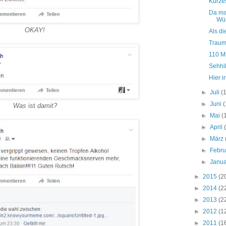
Kurze
Da mal
Wü
OKAY!
Als di
Traump
110 M
Sehhi
Hier i
►
Juli
(
►
Juni
(
Was
ist
damit?
►
Mai
(
►
April
►
März
►
Febr
►
Janu
►
2015
(2
►
2014
(2
►
2013
(2
►
2012
(1
►
2011
(1