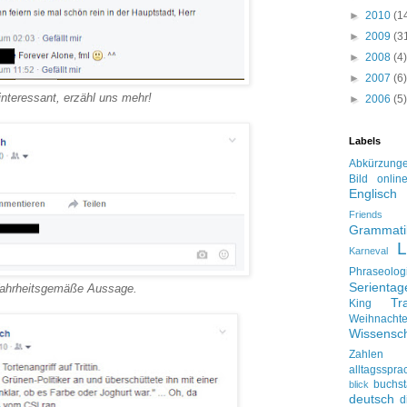
►
2010
(1
►
2009
(3
►
2008
(4)
►
2007
(6)
interessant, erzähl uns mehr!
►
2006
(5)
Labels
Abkürzung
Bild onlin
Englisch
Friends
Grammati
L
Karneval
Phraseolog
Serienta
ahrheitsgemäße Aussage.
Tr
King
Weihnacht
Wissensch
Zahlen
alltagsspra
buchs
blick
deutsch
d