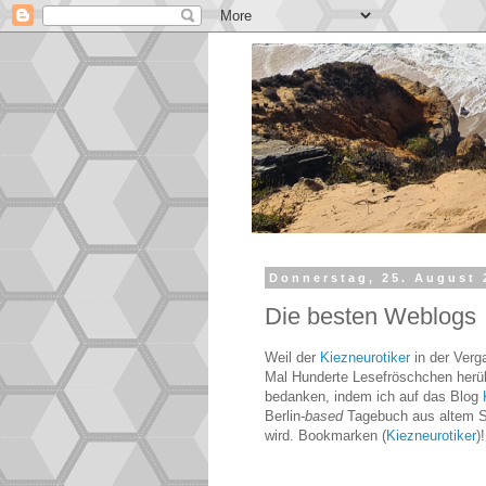
Donnerstag, 25. August 
Die besten Weblogs
Weil der
Kiezneurotiker
in der Verga
Mal Hunderte Lesefröschchen her
bedanken, indem ich auf das Blog
Berlin
-based
Tagebuch aus altem Sc
wird. Bookmarken (
Kiezneurotiker
)!