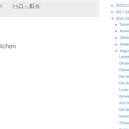
►
2018
(1
47
►
2017
(1
▼
2016
(1
►
Deze
►
Nove
►
Okto
►
Sept
lichen
▼
Augu
Lange
Deuts
Ostra
Die b
Die rä
Lucky
Kleine
Ach Fr
Die b
Neulic
Schau