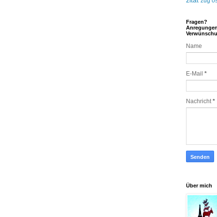
zitat
zug
ös
Fragen?
Anregunge
Verwünsch
Name
E-Mail
*
Nachricht
*
Über mich