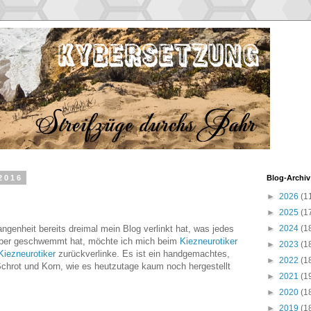
2016
Blog-Archiv
►
2026
(1
►
2025
(1
ngenheit bereits dreimal mein Blog verlinkt hat, was jedes
►
2024
(1
über geschwemmt hat, möchte ich mich beim
Kiezneurotiker
►
2023
(1
Kiezneurotiker
zurückverlinke. Es ist ein handgemachtes,
►
2022
(1
hrot und Korn, wie es heutzutage kaum noch hergestellt
►
2021
(1
►
2020
(1
►
2019
(1