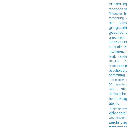
erinnerun
facebook
f
f
filmposter
forschung
f
mir selbs
geograph
gesellscha
griechisch
jahresausbl
k
kosmetik
intelligenz
lyrik
lände
musik
n
p
phonologie
psychologi
sammlung
serendipity
snl
spanisc
su
stern
sächsisc
technikta
titanic
umgangsspr
videospie
wochenbuch
zeichnun