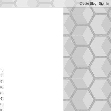
19)
79)
82)
84)
82)
91)
85)
81)