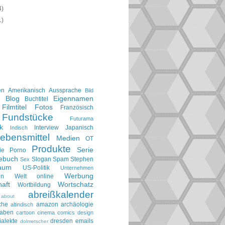
4)
1)
en
Amerikanisch
Aussprache
Bild
Blog
Eigennamen
e
Buchtitel
Filmtitel
Fotos
Französisch
Fundstücke
Futurama
k
Interview
Japanisch
Indisch
ebensmittel
Medien
OT
Produkte
Serie
ie
Porno
gebuch
Slogan
Spam
Stephen
Sex
aum
US-Politik
Unternehmen
Werbung
en
Welt online
aft
Wortschatz
Wortbildung
abreißkalender
about
che
amazon
archäologie
altindisch
taben
cartoon
cinema
comics
design
ialekte
dresden
emails
dolmetscher