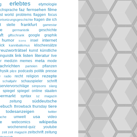
erlebtes
g
etymologie
faz
fernsehen
filme
achsprache
irst world problems
flaggen
focus
fragen die ich
ortsetzungsgeschichte
frankfurt
t stelle
gamestar
ie
geschichte
germanistik
ft
google
graphik
giftschrank
humor
internet
insel
icons
ick
klischeesätze
kannibalismus
reuzworträtsel
kunst
künstliche
link
listen
literatur
linguistik
live
meta
r
medizin
memes
mode
achrichten
pflanzen
parteien
hysik
podcasts
politik
presse
pilze
rezepte
e
recht
religion
radio
schauspieler
schrift
schaltjahr
serviervorschläge
simpsons
slang
spiegel
spiegel online
staaten
h
permarkt
syntax
sz magazin
süddeutsche
he zeitung
gebuch
tiere
throwback thursday
todesanzeigen
twitter
usa
umwelt
video
ache
le
wikipedia
webcomics
wochenend-quiz
youtube
g
zeitschrift
zeitung
zeit
zeit magazin