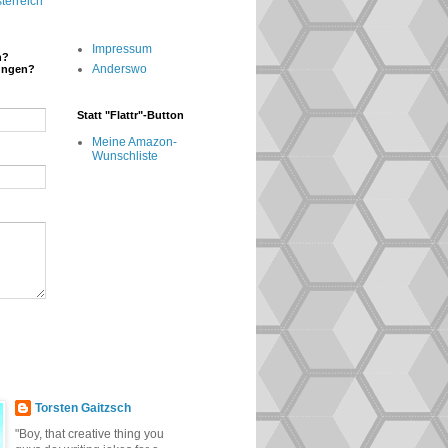
terreich
Impressum
n?
Anderswo
ungen?
Statt "Flattr"-Button
Meine Amazon-
Wunschliste
Torsten Gaitzsch
"Boy, that creative thing you