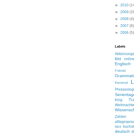
►
2010
(1
►
2009
(3
►
2008
(4)
►
2007
(6)
►
2006
(5)
Labels
Abkürzung
Bild onlin
Englisch
Friends
Grammati
L
Karneval
Phraseolog
Serienta
Tr
King
Weihnacht
Wissensch
Zahlen
alltagsspra
buchs
blick
deutsch
d