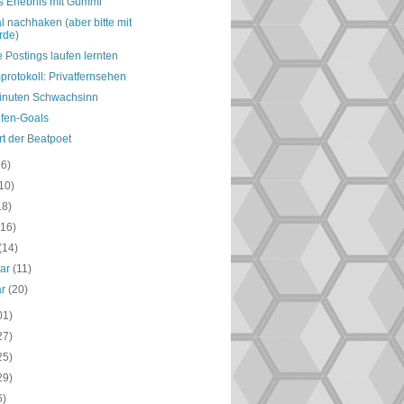
s Erlebnis mit Gummi
 nachhaken (aber bitte mit
rde)
e Postings laufen lernten
rotokoll: Privatfernsehen
inuten Schwachsinn
lfen-Goals
rrt der Beatpoet
16)
10)
18)
(16)
(14)
uar
(11)
ar
(20)
01)
27)
25)
29)
6)