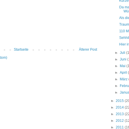
Kurze
Da mal
Wü
Als di
Traump
110 M
Sehhi
Hier i
Startseite
Älterer Post
►
Juli
(
Atom)
►
Juni
(
►
Mai
(
►
April
►
März
►
Febr
►
Janu
►
2015
(2
►
2014
(2
►
2013
(2
►
2012
(1
►
2011
(1