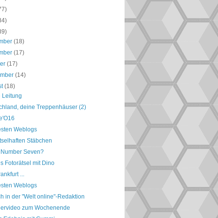
77)
84)
89)
mber
(18)
mber
(17)
ber
(17)
ember
(14)
st
(18)
 Leitung
chland, deine Treppenhäuser (2)
le'O16
esten Weblogs
tselhaften Stäbchen
 Number Seven?
s Fotorätsel mit Dino
ankfurt ...
esten Weblogs
h in der "Welt online"-Redaktion
ervideo zum Wochenende