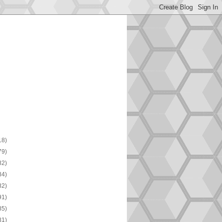
18)
79)
82)
84)
82)
91)
85)
81)