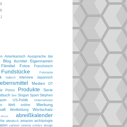
6)
4)
1)
en
Amerikanisch
Aussprache
Bild
Blog
Eigennamen
e
Buchtitel
Filmtitel
Fotos
Französisch
Fundstücke
Futurama
k
Interview
Japanisch
Indisch
ebensmittel
Medien
OT
Produkte
Serie
ie
Porno
gebuch
Slogan
Spam
Stephen
Sex
aum
US-Politik
Unternehmen
Werbung
en
Welt online
aft
Wortschatz
Wortbildung
abreißkalender
about
che
amazon
archäologie
altindisch
taben
cartoon
cinema
comics
design