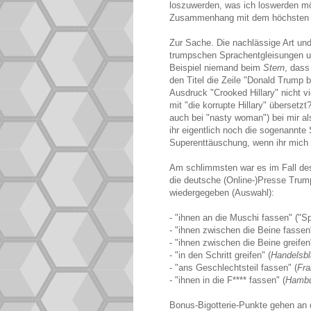
loszuwerden, was ich loswerden mö
Zusammenhang mit dem höchsten Am
Zur Sache. Die nachlässige Art un
trumpschen Sprachentgleisungen umg
Beispiel niemand beim
Stern
, das
den Titel die Zeile "Donald Trump b
Ausdruck "Crooked Hillary" nicht v
mit "die korrupte Hillary" überset
auch bei "nasty woman") bei mir a
ihr eigentlich noch die sogenannt
Superenttäuschung, wenn ihr mich f
Am schlimmsten war es im Fall des 
die deutsche (Online-)Presse Trum
wiedergegeben (Auswahl):
- "ihnen an die Muschi fassen" ("Sp
- "ihnen zwischen die Beine fassen"
- "ihnen zwischen die Beine greifen
- "in den Schritt greifen" (
Handelsbl
- "ans Geschlechtsteil fassen" (
Fra
- "
ihnen in die F**** fassen" (
Hambu
Bonus-Bigotterie-Punkte gehen an 