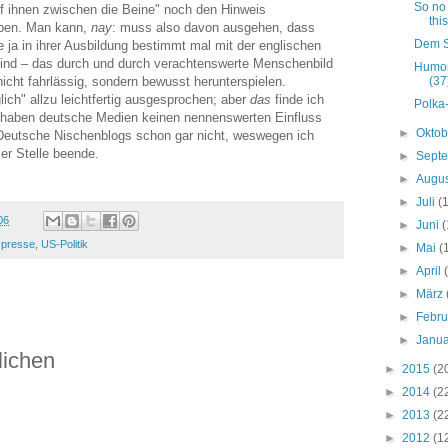
So no 
eif ihnen zwischen die Beine" noch den Hinweis
thi
aben
. Man kann,
nay
: muss also davon ausgehen, dass
Dem St
e ja in ihrer Ausbildung bestimmt mal mit der englischen
nd – das durch und durch verachtenswerte Menschenbild
Humor
icht fahrlässig, sondern bewusst herunterspielen.
(37
ich" allzu leichtfertig ausgesprochen; aber
das
finde ich
Polka
nk haben deutsche Medien keinen nennenswerten Einfluss
►
Okto
eutsche Nischenblogs schon gar nicht, weswegen ich
er Stelle beende.
►
Sept
►
Augu
►
Juli
(
06
►
Juni
(
,
presse
,
US-Politik
►
Mai
(
►
April
►
März
►
Febr
►
Janu
lichen
►
2015
(2
►
2014
(2
►
2013
(2
►
2012
(1