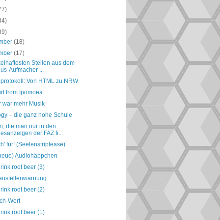
77)
84)
89)
mber
(18)
mber
(17)
elhaftesten Stellen aus dem
us-Aufmacher ...
protokoll: Von HTML zu NRW
irl from Ipomoea
r war mehr Musik
ogy – die ganz hohe Schule
, die man nur in den
esanzeigen der FAZ fi...
h' für! (Seelenstriptease)
(neue) Audiohäppchen
drink root beer (3)
austellenwarnung
drink root beer (2)
ch-Wort
drink root beer (1)