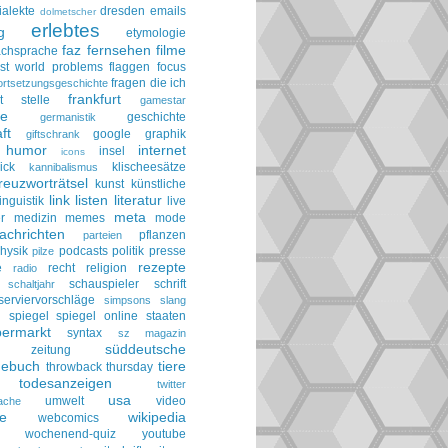
ialekte
dresden
emails
dolmetscher
erlebtes
g
etymologie
faz
fernsehen
filme
achsprache
irst world problems
flaggen
focus
fragen die ich
ortsetzungsgeschichte
frankfurt
t stelle
gamestar
ie
geschichte
germanistik
ft
google
graphik
giftschrank
humor
internet
insel
icons
ick
klischeesätze
kannibalismus
reuzworträtsel
kunst
künstliche
link
listen
literatur
linguistik
live
meta
r
medizin
memes
mode
achrichten
pflanzen
parteien
hysik
podcasts
politik
presse
pilze
rezepte
e
recht
religion
radio
schauspieler
schrift
schaltjahr
serviervorschläge
simpsons
slang
spiegel
spiegel online
staaten
h
permarkt
syntax
sz magazin
süddeutsche
he zeitung
gebuch
tiere
throwback thursday
todesanzeigen
twitter
usa
umwelt
video
ache
le
wikipedia
webcomics
wochenend-quiz
youtube