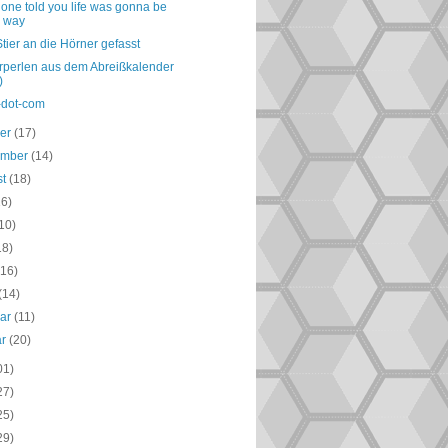
one told you life was gonna be
s way
ier an die Hörner gefasst
perlen aus dem Abreißkalender
)
-dot-com
ber
(17)
ember
(14)
st
(18)
16)
10)
18)
(16)
(14)
uar
(11)
ar
(20)
01)
27)
25)
29)