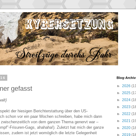
016
Blog-Archiv
►
2026
(1
ner gefasst
►
2025
(1
alt}
►
2024
(1
►
2023
(1
spekt der hiesigen Berichterstattung über den US-
►
2022
(1
ich schon vor ein paar Wochen schreiben, habe mich dann
►
2021
(1
h zwischenzeitlich von dem ganzen Thema genervt war –
umpf"-Frisuren-Gags, ahahaha!). Zuletzt hat mich der ganze
►
2020
(1
issen, zudem ist jetzt womöglich die letzte Gelegenheit
►
2019
(1