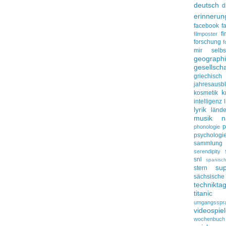
deutsch
d
erinnerun
facebook
f
f
filmposter
forschung
f
mir selbs
geograph
gesellscha
griechisch
jahresausbl
k
kosmetik
intelligenz
lyrik
lände
musik
n
p
phonologie
psychologi
sammlung
serendipity
snl
spanisc
su
stern
sächsisc
technikta
titanic
umgangsspr
videospie
wochenbuch