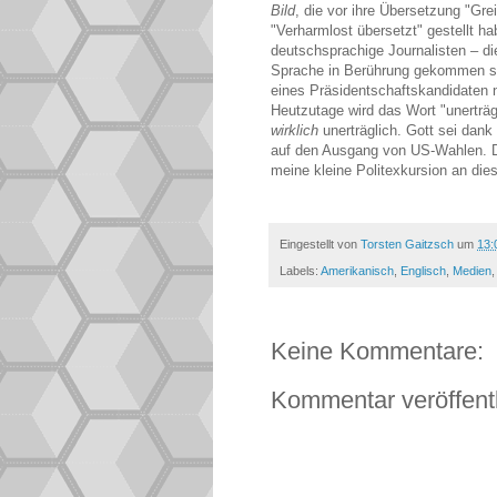
Bild
, die vor ihre Übersetzung "Gr
"
Verharmlost übersetzt" gestellt h
deutschsprachige Journalisten – di
Sprache in Berührung gekommen si
eines Präsidentschaftskandidaten n
Heutzutage wird das Wort "unerträgl
wirklich
unerträglich. Gott sei da
auf den Ausgang von US-Wahlen. D
meine kleine Politexkursion an dies
Eingestellt von
Torsten Gaitzsch
um
13:
Labels:
Amerikanisch
,
Englisch
,
Medien
Keine Kommentare:
Kommentar veröffent