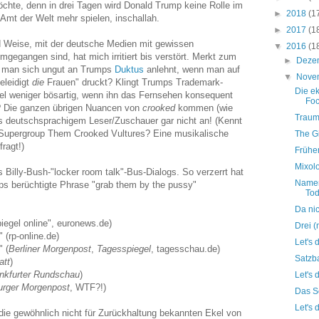
chte, denn in drei Tagen wird Donald Trump keine Rolle im
►
2018
(1
t der Welt mehr spielen, inschallah.
►
2017
(1
d Weise, mit der deutsche Medien mit gewissen
▼
2016
(1
egangen sind, hat mich irritiert bis verstört. Merkt zum
►
Deze
s man sich ungut an Trumps
Duktus
anlehnt, wenn man auf
▼
Nove
eleidigt
die
Frauen" druckt? Klingt Trumps Trademark-
Die ek
iel weniger bösartig, wenn ihn das Fernsehen konsequent
Foc
zt? Die ganzen übrigen Nuancen von
crooked
kommen (wie
Traum
ls deutschsprachigem Leser/Zuschauer gar nicht an! (Kennt
e Supergroup Them Crooked Vultures? Eine musikalische
The G
ragt!)
Frühe
Mixol
Billy-Bush-"locker room talk"-Bus-Dialogs. So verzerrt hat
Namen
ps berüchtigte Phrase "grab them by the pussy"
Tod
Da nic
iegel online", euronews.de)
Drei 
 (rp-online.de)
Let's 
" (
Berliner Morgenpost
,
Tagesspiegel
, tagesschau.de)
Satzb
att
)
nkfurter Rundschau
)
Let's 
rger Morgenpost
, WTF?!)
Das S
Let's 
die gewöhnlich nicht für Zurückhaltung bekannten Ekel von