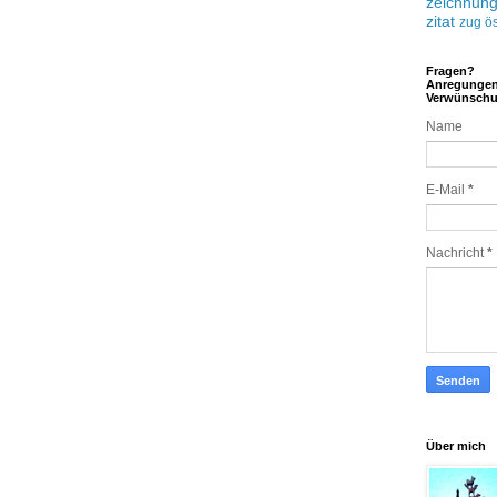
zeichnun
zitat
zug
ös
Fragen?
Anregunge
Verwünsch
Name
E-Mail
*
Nachricht
*
Über mich