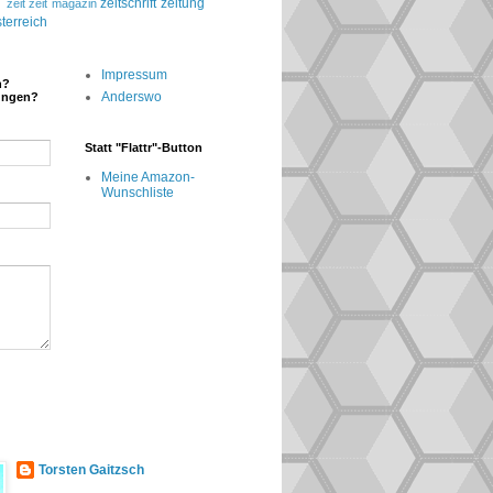
g
zeitschrift
zeitung
zeit
zeit magazin
terreich
Impressum
n?
Anderswo
ungen?
Statt "Flattr"-Button
Meine Amazon-
Wunschliste
Torsten Gaitzsch