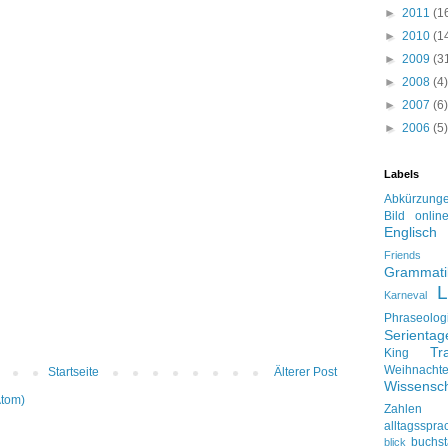
►
2011
(1
►
2010
(1
►
2009
(3
►
2008
(4)
►
2007
(6)
►
2006
(5)
Labels
Abkürzung
Bild onlin
Englisch
Friends
Grammati
L
Karneval
Phraseolog
Serienta
Tr
King
Weihnacht
Startseite
Älterer Post
Wissensch
Atom)
Zahlen
alltagsspra
buchs
blick