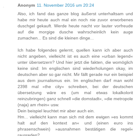
Anonym
11. November 2016 um 20:24
Also, ich fand das ganze blog äußerst unterhaltsam und
habe mir heute auch mal ein noch nie zuvor erworbenes
duschgel gekauft. Werde heute nacht vor lauter vorfreude
auf die morgige dusche wahrscheinlich kein auge
zumachen... Es sind die kleinen dinge...
Ich habe folgendes gelernt, quellen kann ich aber auch
nicht angeben, vielleicht ist es auch eine »urban legend«
unter übersetzern? Und hier jetzt die fakten, die womöglich
keine sind: Im englischen sind wiederholungen okay, im
deutschen aber so gar nicht. Mir fällt gerade nur ein beispiel
aus dem journalismus ein. Im englischen darf man wohl
2398 mal »the city« schreiben, bei der deutschen
übersetzung wäre es (um mal etwas lokalkolorit
reinzubringen) ganz schnell »die domstadt«, »die metropole
(naja) am rhein« usw.
Dein beispiel leuchtet mir aber auch ein.
Hm... vielleicht kann man sich mit dem ewigen »es kommt
halt auf den kontext an« und (einen euro ins
phrasenschwein) »ausnahmen bestätigen die regel«
rausreden?