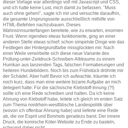
dieser Vorlage war allerdings voll mit Javascript und CSS,
und ich hatte keine Lust, mich damit zu befassen. "Muss
auch ohne gehen!", sagte ich mir und versuchte daraufhin,
die gesamte Ursprungsseite ausschließlich mithilfe von
HTML-Befehlen nachzubauen. Dieses
Wahnsinnsunterfangen bereitete, wie zu erwarten, enormen
Frust. Wenn irgendwo etwas funktionierte, ging an einer
anderen Stelle etwas schief; schon simpelste Dinge wie das
Festlegen der Hintergrundfarbe missglückten mir. Nach
einer Weile verwirbelte sich diese neue Variante des
Prüfung-unter-Zeitdruck-Schreiben-Albtraums zu einem
Hurrikan aus tanzenden Tags, falschen Formatierungen und
heiteren Hundebildern. Noch bis zum Frühstück dröhnte mir
der Schädel. Aber halt! Bevor ich aufwachte, träumte ich
noch kurz, dass man eine weitere bizarre Aufgabe an mich
delegiert hatte: Für die sächsische Klebstoff-Innung (?!)
sollte ich eine Rede schreiben und halten. Da ich keine
Ahnung von Klebstoff habe, leitete ich gleich im ersten Satz
zum Thema nordrhein-westfälische Landespolitik über
(wovon ich offenbar Ahnung habe) und lieferte eine Rede
ab, die vor Esprit und Bonmots geradezu barst. Der innere
Druck, die komische Köter-Website zu Ende zu basteln,
schwand dabei nicht.