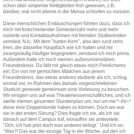
schon über simpelste Nettigkeiten froh gewesen, z.B.
darüber, mal nicht alleine in die Mensa schlurfen zu müssen.
Diese menschlichen Enttäuschungen führten dazu, dass ich
mich mit fortschreitender Semesterzahl mehr und mehr
isolierte und Kontaktaufnahmen mit fremden Studierenden
vermied. N.b.: Mit dem "harten Kern", also den rund zehn
Irren, die dasselbe Hauptfach wie ich hatten und mir
zwangsläufig häufiger begegneten, verstand ich mich prima.
Außerdem hatte ich noch meinen außeruniversitären
Freundeskreis. Da fällt mir gleich etwas noch Peinlicheres
ein: Ein von mir gemochtes Mädchen aus jenem
Freundeskreis, das etwas anderes studierte als ich, schlug
einmal vor, im Rahmen des damals vorgeschriebenen
Studium generale
gemeinsam eine Vorlesung zu besuchen.
Wir einigten uns auf was Theaterwissenschaftliches, und ich
stellte meinen gesamten Stundenplan um, nur um mit *~ihr~*
diese eine Doppelstunde haben zu können. Doch wo war
sie in der ersten Sitzung? Dies fragte ich sie, als ich sie
danach auf dem Campus traf, woraufhin sie antwortete:
"Och, ich hab jetzt doch was anderes belegt." Und ich so:
"Was?! Das war der einzige Tag in der Woche, auf den ich