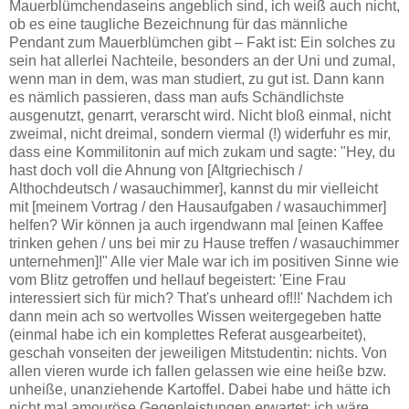
Mauerblümchendaseins angeblich sind, ich weiß auch nicht,
ob es eine taugliche Bezeichnung für das männliche
Pendant zum Mauerblümchen gibt – Fakt ist: Ein solches zu
sein hat allerlei Nachteile, besonders an der Uni und zumal,
wenn man in dem, was man studiert, zu gut ist. Dann kann
es nämlich passieren, dass man aufs Schändlichste
ausgenutzt, genarrt, verarscht wird. Nicht bloß einmal, nicht
zweimal, nicht dreimal, sondern viermal (!) widerfuhr es mir,
dass eine Kommilitonin auf mich zukam und sagte: "Hey, du
hast doch voll die Ahnung von [Altgriechisch /
Althochdeutsch / wasauchimmer], kannst du mir vielleicht
mit [meinem Vortrag / den Hausaufgaben / wasauchimmer]
helfen? Wir können ja auch irgendwann mal [einen Kaffee
trinken gehen / uns bei mir zu Hause treffen / wasauchimmer
unternehmen]!" Alle vier Male war ich im positiven Sinne wie
vom Blitz getroffen und hellauf begeistert: 'Eine Frau
interessiert sich für mich? That's unheard of!!!' Nachdem ich
dann mein ach so wertvolles Wissen weitergegeben hatte
(einmal habe ich ein komplettes Referat ausgearbeitet),
geschah vonseiten der jeweiligen Mitstudentin: nichts. Von
allen vieren wurde ich fallen gelassen wie eine heiße bzw.
unheiße, unanziehende Kartoffel. Dabei habe und hätte ich
nicht mal amouröse Gegenleistungen erwartet; ich wäre