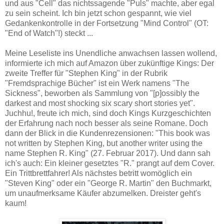
und aus "Cell" das nichtssagende "Puls" machte, aber egal
zu sein scheint. Ich bin jetzt schon gespannt, wie viel
Gedankenkontrolle in der Fortsetzung "Mind Control" (OT:
"End of Watch"!) steckt ...
Meine Leseliste ins Unendliche anwachsen lassen wollend,
informierte ich mich auf Amazon über zukünftige Kings: Der
zweite Treffer für "Stephen King" in der Rubrik
"Fremdsprachige Bücher" ist ein Werk namens "The
Sickness", beworben als Sammlung von "[p]ossibly the
darkest and most shocking six scary short stories yet".
Juchhu!, freute ich mich, sind doch Kings Kurzgeschichten
der Erfahrung nach noch besser als seine Romane. Doch
dann der Blick in die Kundenrezensionen: "This book was
not written by Stephen King, but another writer using the
name Stephen R. King" (27. Februar 2017). Und dann sah
ich's auch: Ein kleiner gesetztes "R." prangt auf dem Cover.
Ein Trittbrettfahrer! Als nächstes betritt womöglich ein
"Steven King" oder ein "George R. Martin" den Buchmarkt,
um unaufmerksame Käufer abzumelken. Dreister geht's
kaum!