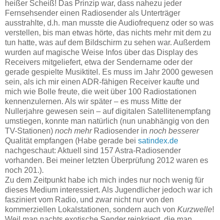
heißer Scheiß! Das Prinzip war, dass nahezu jeder
Fernsehsender einen Radiosender als Unterträger
ausstrahlte, d.h. man musste die Audiofrequenz oder so was
verstellen, bis man etwas hörte, das nichts mehr mit dem zu
tun hatte, was auf dem Bildschirm zu sehen war. Außerdem
wurden auf magische Weise Infos über das Display des
Receivers mitgeliefert, etwa der Sendername oder der
gerade gespielte Musiktitel. Es muss im Jahr 2000 gewesen
sein, als ich mir einen ADR-fähigen Receiver kaufte und
mich wie Bolle freute, die weit über 100 Radiostationen
kennenzulernen. Als wir später –
es muss Mitte der
Nullerjahre gewesen sein
–
auf digitalen Satellitenempfang
umstiegen, konnte man natürlich (nun unabhängig von den
TV-Stationen)
noch mehr
Radiosender in
noch besserer
Qualität empfangen (Habe gerade bei
satindex.de
nachgeschaut: Aktuell sind 157 Astra-Radiosender
vorhanden. Bei meiner letzten Überprüfung 2012 waren es
noch 201.).
Zu dem Zeitpunkt habe ich mich indes nur noch wenig für
dieses Medium interessiert. Als Jugendlicher jedoch war ich
fasziniert vom Radio, und zwar nicht nur von den
kommerziellen Lokalstationen, sondern auch von
Kurzwelle
!
Weil man nachts exotische Sender reinkriegt, die man