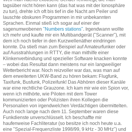
tagsüber nicht hören kann (das hat was mit der Ionosphäre
zu tun), drehte ich oft bis tief in die Nacht am Peiler und
lauschte obskuren Programmen in mir unbekannten
Sprachen. Einmal stieß ich sogar auf einer der
sagenumwobenen
"Numbers stations"
. Irgendwann wollte
ich mehr und kaufte mir ein Multibandgerät ("Scanner"), mit
dem ich noch tiefer in den Kurzwellenäther eindringen
konnte. Da stieß man zum Beispiel auf Amateurfunker oder
auf Ausstrahlungen in RTTY, die man mithilfe einer
Klinkenverbindung und spezieller Software knacken konnte
–
wobei das Resultat dann meistens nur ein langweiliger
Wetterbericht war. Noch reizvoller war das, was man auf
dem erweiterten UKW-Band zu hören bekam: Flugfunk,
Taxifunk, Busfunk, Polizeifunk! Das Abhören dieser Kanäle
war eine rechtliche Grauzone. Ich kam mir wie ein Spion vor,
wenn ich mithörte, wie Piloten mit dem Tower
kommunizierten oder Polizisten ihren Kollegen die
Personalien von irgendwelchen Verdächtigen übermittelten.
Auch noch lange nach dem 11. September waren diese
Funkdienste unverschlüsselt. Ich beschaffte mir
haufenweise Fachliteratur (so besitze ich noch heute u.a.
eine "Spezial-Frequenzliste 1998/99, 9 kHz - 30 MHz") und