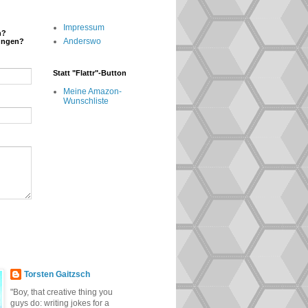
Impressum
n?
Anderswo
ungen?
Statt "Flattr"-Button
Meine Amazon-
Wunschliste
Torsten Gaitzsch
"Boy, that creative thing you
guys do: writing jokes for a