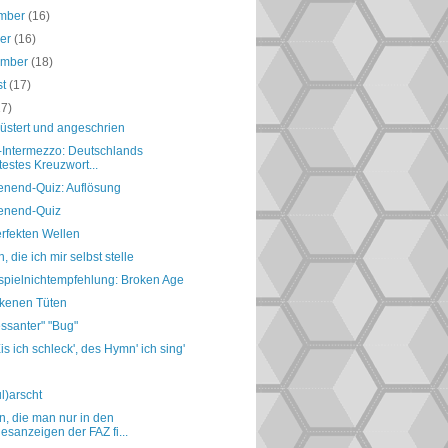
mber
(16)
ber
(16)
ember
(18)
st
(17)
17)
lüstert und angeschrien
-Intermezzo: Deutschlands
testes Kreuzwort...
nend-Quiz: Auflösung
nend-Quiz
erfekten Wellen
, die ich mir selbst stelle
spielnichtempfehlung: Broken Age
ckenen Tüten
essanter" "Bug"
s ich schleck', des Hymn' ich sing'
l)arscht
, die man nur in den
esanzeigen der FAZ fi...