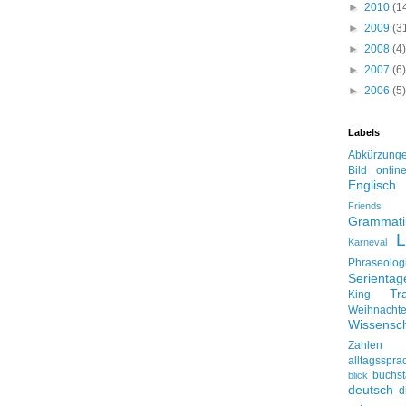
►
2010
(1
►
2009
(3
►
2008
(4)
►
2007
(6)
►
2006
(5)
Labels
Abkürzung
Bild onlin
Englisch
Friends
Grammati
L
Karneval
Phraseolog
Serienta
Tr
King
Weihnacht
Wissensch
Zahlen
alltagsspra
buchs
blick
deutsch
d