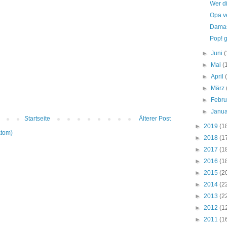
Wer di
Opa v
Damas
Pop! 
►
Juni
(
►
Mai
(
►
April
►
März
►
Febr
►
Janu
Startseite
Älterer Post
►
2019
(1
Atom)
►
2018
(1
►
2017
(1
►
2016
(1
►
2015
(2
►
2014
(2
►
2013
(2
►
2012
(1
►
2011
(1