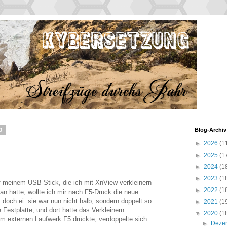
0
Blog-Archiv
►
2026
(1
►
2025
(1
►
2024
(1
►
2023
(1
f meinem USB-Stick, die ich mit XnView verkleinern
►
2022
(1
an hatte, wollte ich mir nach F5-Druck die neue
 doch ei: sie war nun nicht halb, sondern doppelt so
►
2021
(1
e Festplatte, und dort hatte das Verkleinern
▼
2020
(1
 im externen Laufwerk F5 drückte, verdoppelte sich
►
Deze