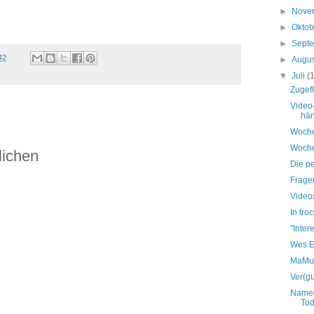
►
Nove
►
Okto
►
Sept
42
►
Augu
▼
Juli
(
Zugef
Video
här
Woche
Woche
lichen
Die p
Fragen
Video
In tro
"Inter
Wes Ei
MaMu
Ver(gu
Namen
Tod