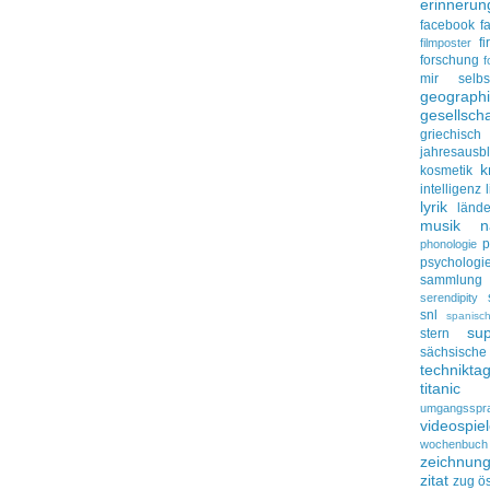
erinnerun
facebook
f
f
filmposter
forschung
f
mir selbs
geograph
gesellscha
griechisch
jahresausbl
k
kosmetik
intelligenz
lyrik
lände
musik
n
p
phonologie
psychologi
sammlung
serendipity
snl
spanisc
su
stern
sächsisc
technikta
titanic
umgangsspr
videospie
wochenbuch
zeichnun
zitat
zug
ös