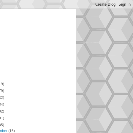
19)
79)
82)
84)
82)
91)
85)
mber
(16)