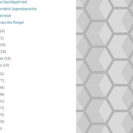
e Nachtigall hört
ersteht Jugendsprache
t-read
goes the Riegel
14)
11)
(14)
(16)
uar
(15)
ar
(15)
81)
77)
84)
89)
01)
27)
25)
29)
6)