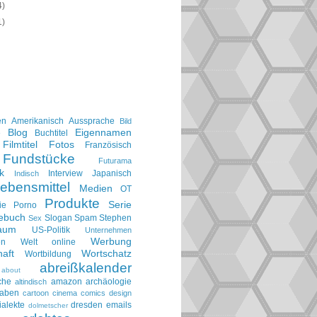
4)
1)
en
Amerikanisch
Aussprache
Bild
Blog
Eigennamen
e
Buchtitel
Filmtitel
Fotos
Französisch
Fundstücke
Futurama
k
Interview
Japanisch
Indisch
ebensmittel
Medien
OT
Produkte
Serie
ie
Porno
gebuch
Slogan
Spam
Stephen
Sex
aum
US-Politik
Unternehmen
Werbung
en
Welt online
aft
Wortschatz
Wortbildung
abreißkalender
about
che
amazon
archäologie
altindisch
taben
cartoon
cinema
comics
design
ialekte
dresden
emails
dolmetscher