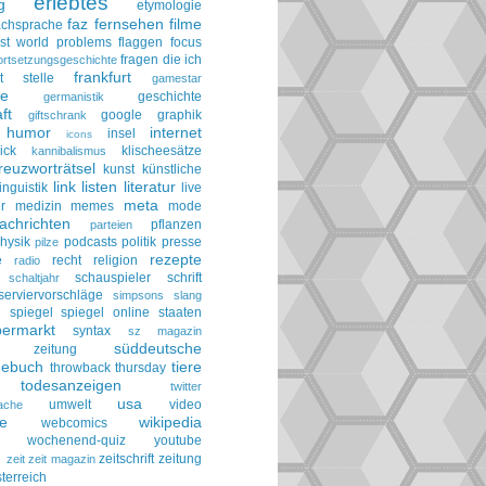
erlebtes
g
etymologie
faz
fernsehen
filme
achsprache
irst world problems
flaggen
focus
fragen die ich
ortsetzungsgeschichte
frankfurt
t stelle
gamestar
ie
geschichte
germanistik
ft
google
graphik
giftschrank
humor
internet
insel
icons
ick
klischeesätze
kannibalismus
reuzworträtsel
kunst
künstliche
link
listen
literatur
linguistik
live
meta
r
medizin
memes
mode
achrichten
pflanzen
parteien
hysik
podcasts
politik
presse
pilze
rezepte
e
recht
religion
radio
schauspieler
schrift
schaltjahr
serviervorschläge
simpsons
slang
spiegel
spiegel online
staaten
h
permarkt
syntax
sz magazin
süddeutsche
he zeitung
gebuch
tiere
throwback thursday
todesanzeigen
twitter
usa
umwelt
video
ache
le
wikipedia
webcomics
wochenend-quiz
youtube
g
zeitschrift
zeitung
zeit
zeit magazin
terreich