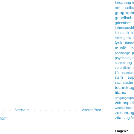
forschung
f
mir selbs
geograph
gesellscha
griechisch
jahresausbl
k
kosmetik
intelligenz
lyrik
lände
musik
n
p
phonologie
psychologi
sammlung
serendipity
snl
spanisc
su
stern
sächsisc
technikta
titanic
umgangsspr
videospie
wochenbuch
Startseite
Älterer Post
zeichnun
zitat
zug
ös
Atom)
Fragen?