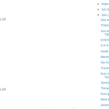
►
Augu
►
Juli
(
▼
Juni
(
5.03
Das w
TITAN
Aus de
Tät
KYB 
P-P-P
Haste
Meine
Der hi
Traum
Kurz n
Ta
Zwisc
Throwb
5.04
Kurz g
Mein B
Serie