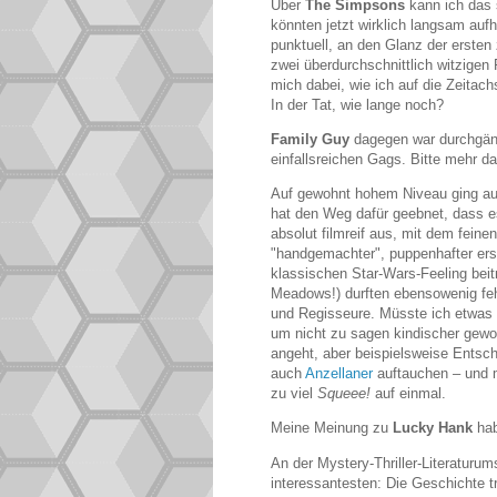
Über
The Simpsons
kann ich das 
könnten jetzt wirklich langsam auf
punktuell, an den Glanz der ersten
zwei überdurchschnittlich witzigen
mich dabei, wie ich auf die Zeitac
In der Tat, wie lange noch?
Family Guy
dagegen war durchgängi
einfallsreichen Gags. Bitte mehr d
Auf gewohnt hohem Niveau ging a
hat den Weg dafür geebnet, dass e
absolut filmreif aus, mit dem feine
"handgemachter", puppenhafter er
klassischen Star-Wars-Feeling beit
Meadows!) durften ebensowenig fehl
und Regisseure. Müsste ich etwas
um nicht zu sagen kindischer gewor
angeht, aber beispielsweise Entsch
auch
Anzellaner
auftauchen – und m
zu viel
Squeee!
auf einmal.
Meine Meinung zu
Lucky Hank
hab
An der Mystery-Thriller-Literaturu
interessantesten: Die Geschichte t