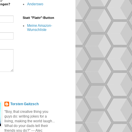
n?
Anderswo
ungen?
Statt "Flattr"-Button
Meine Amazon-
Wunschliste
Torsten Gaitzsch
"Boy, that creative thing you
guys do: writing jokes for a
living, making the world laugh...
What do your dads tell their
friends you do?" --- Alec