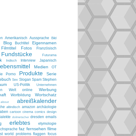
en
Amerikanisch
Aussprache
Bild
Blog
Eigennamen
e
Buchtitel
Filmtitel
Fotos
Französisch
Fundstücke
Futurama
k
Interview
Japanisch
Indisch
ebensmittel
Medien
OT
Produkte
Serie
ie
Porno
gebuch
Slogan
Spam
Stephen
Sex
aum
US-Politik
Unternehmen
Werbung
en
Welt online
aft
Wortschatz
Wortbildung
abreißkalender
about
che
amazon
archäologie
altindisch
taben
cartoon
cinema
comics
design
ialekte
dresden
emails
dolmetscher
erlebtes
g
etymologie
faz
fernsehen
filme
achsprache
irst world problems
flaggen
focus