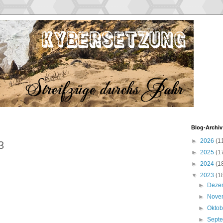
Blog-Archiv
►
2026
(1
3
►
2025
(1
►
2024
(1
▼
2023
(1
►
Deze
►
Nove
►
Okto
►
Sept