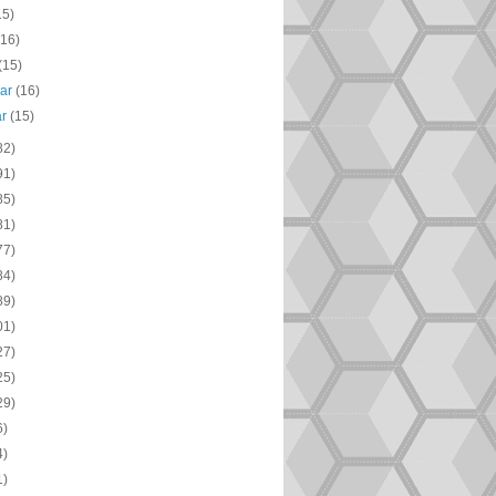
15)
(16)
(15)
uar
(16)
ar
(15)
82)
91)
85)
81)
77)
84)
89)
01)
27)
25)
29)
6)
4)
1)