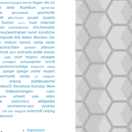
fragen die ich
ortsetzungsgeschichte
frankfurt
t stelle
gamestar
ie
geschichte
germanistik
ft
google
graphik
giftschrank
humor
internet
insel
icons
ick
klischeesätze
kannibalismus
reuzworträtsel
kunst
künstliche
link
listen
literatur
linguistik
live
meta
r
medizin
memes
mode
achrichten
pflanzen
parteien
hysik
podcasts
politik
presse
pilze
rezepte
e
recht
religion
radio
schauspieler
schrift
schaltjahr
serviervorschläge
simpsons
slang
spiegel
spiegel online
staaten
h
permarkt
syntax
sz magazin
süddeutsche
he zeitung
gebuch
tiere
throwback thursday
todesanzeigen
twitter
usa
umwelt
video
ache
le
wikipedia
webcomics
wochenend-quiz
youtube
g
zeitschrift
zeitung
zeit
zeit magazin
terreich
Impressum