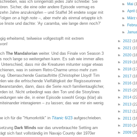
schreiben, was ich sinngemäß jedes Jahr schreibe: Sie
►
Mai
(
hören. Sicher, die eine oder andere Episode vermag es
►
April
 zehn Jahre anzuknüpfen – und Staffel 34 endete sogar mit
 Folgen
on a high note
–, aber mehr als einmal ertappte ich
►
März
hse linste und dachte: 'Ay caramba, wie lange denn noch?'
►
Febr
►
Janu
g erheiternd, teilweise vollgestopft mit extrem
►
2022
(1
avon!
►
2021
(1
uch
The Mandalorian
weiter. Und das Finale von Season 3
►
2020
(1
s noch lange so weitergehen kann. Es sah wie immer alles
►
2019
(1
n Unterschied, dass mir die Kreaturen mitunter sogar etwas
►
2018
(1
schienen, was in seinem Retro-Charme umso mehr zum
rug. Überraschende Gastauftritte (Christopher Lloyd! Tim
►
2017
(1
en wie die erfrischende Vielfältigkeit der Regisseurinnen
►
2016
(1
 beanstanden, dann, dass die Serie
noch
familientauglicher,
►
2015
(2
den ist. Nicht unbedingt was den Ton und die Storylines
►
2014
(2
eidungen wie die, in einer Episode sowohl Grogu (klar) als
iteinander interagieren – zu lassen; das war mir ein wenig
►
2013
(2
►
2012
(1
e ich für die "Humorkritik" in
Titanic
6/23
aufgeschrieben.
►
2011
(1
►
2010
(1
msetzung
Dark Winds
war das unverbrauchte Setting am
►
2009
(3
rägt sich fast vollständig im Navajo County der 1970er