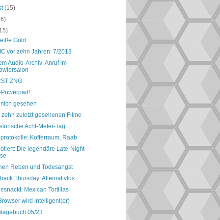
st
(15)
16)
15)
eiße Gold
IC vor zehn Jahren: 7/2013
m Audio-Archiv: Anruf im
owiersalon
RST ZNG
-Powerpad!
 nich gesehen
 zehn zuletzt gesehenen Filme
storische Acht-Meter-Tag
protokolle: Kofferraum, Raab
otiert: Die legendäre Late-Night-
sse
hen Reben und Todesangst
ack Thursday: Alternativlos
esnackt: Mexican Tortillas
rowser wird intelligent(er)
ntagebuch 05/23