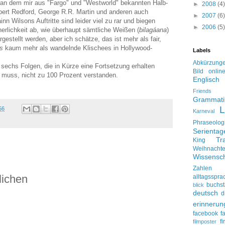
ran dem mir aus "Fargo" und "Westworld" bekannten Halb-
►
2008
(4)
ert Redford, George R.R. Martin und anderen auch
►
2007
(6)
nn Wilsons Auftritte sind leider viel zu rar und biegen
►
2006
(5)
erlichkeit ab, wie überhaupt sämtliche Weißen (
bilagáana
)
gestellt werden, aber ich schätze, das ist mehr als fair,
s
kaum mehr als wandelnde Klischees in Hollywood-
Labels
Abkürzung
 sechs Folgen, die in Kürze eine Fortsetzung erhalten
Bild onlin
n muss, nicht zu 100 Prozent verstanden.
Englisch
Friends
Grammati
L
56
Karneval
Phraseolog
Serienta
Tr
King
Weihnacht
Wissensch
Zahlen
lichen
alltagsspra
buchs
blick
deutsch
d
erinnerun
facebook
f
f
filmposter