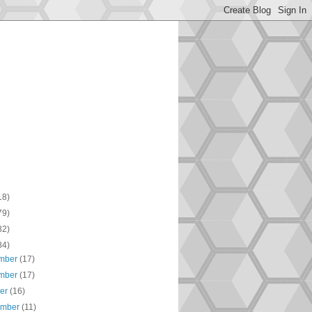
18)
79)
82)
84)
mber
(17)
mber
(17)
ber
(16)
ember
(11)