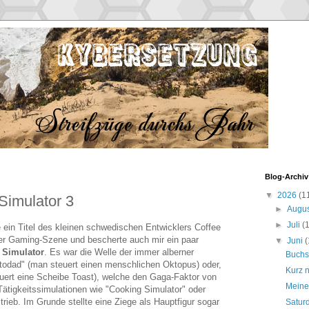
Blog-Archiv
▼
2026
(1
 Simulator 3
►
Augu
►
Juli
(
 ein Titel des kleinen schwedischen Entwicklers Coffee
er Gaming-Szene und bescherte auch mir ein paar
▼
Juni
(
 Simulator
. Es war die Welle der immer alberner
Buchs
odad" (man steuert einen menschlichen Oktopus) oder,
Kurz n
euert eine Scheibe Toast), welche den Gaga-Faktor von
Meine
Tätigkeitssimulationen wie "Cooking Simulator" oder
trieb. Im Grunde stellte eine Ziege als Hauptfigur sogar
Satur