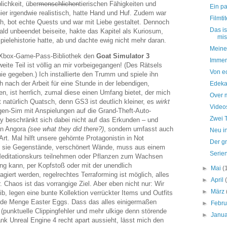
lichkeit, über
menschlichen
tierischen Fähigkeiten und
Ein pa
ier irgendwie realistisch, hatte Hand und Huf. Zudem war
Filmti
ch, bot echte Quests und war mit Liebe gestaltet. Dennoch
Das is
bald unbeendet beiseite, hakte das Kapitel als Kuriosum,
mis
pielehistorie hatte, ab und dachte ewig nicht mehr daran.
Meine
r Xbox-Game-Pass-Bibliothek den
Goat Simulator 3
Immer
eite Teil ist völlig an mir vorbeigegangen! (Des Rätsels
Von e
ie gegeben.) Ich installierte den Trumm und spiele ihn
ch nach der Arbeit für eine Stunde in der lebendigen,
Edeka
en, ist herrlich, zumal diese einen Umfang bietet, der mich
Over 
t natürlich Quatsch, denn GS3 ist deutlich kleiner, es
wirkt
Videos
Ziegen-Sim mit Anspielungen auf die Grand-Theft-Auto-
Zwei 
y beschränkt sich dabei nicht auf das Erkunden – und
San Angora
(see what they did there?)
, sondern umfasst auch
Neu i
rt. Mal hilft unsere gehörnte Protagonistin in Not
Der g
 sie Gegenstände, verschönert Wände, muss aus einem
Serie
ditationskurs teilnehmen oder Pflanzen zum Wachsen
g kann, per Kopfstoß oder mit der unendlich
►
Mai
(
agiert werden, regelrechtes Terraforming ist möglich, alles
►
April
r. Chaos ist das vorrangige Ziel. Aber eben nicht nur: Wir
►
März
ib, legen eine bunte Kollektion verrückter Items und Outfits
ede Menge Easter Eggs. Dass das alles einigermaßen
►
Febr
t (punktuelle Clippingfehler und mehr ulkige denn störende
►
Janu
nk Unreal Engine 4 recht apart aussieht, lässt mich den