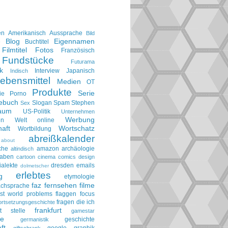
en
Amerikanisch
Aussprache
Bild
Blog
Eigennamen
e
Buchtitel
Filmtitel
Fotos
Französisch
Fundstücke
Futurama
k
Interview
Japanisch
Indisch
ebensmittel
Medien
OT
Produkte
Serie
ie
Porno
gebuch
Slogan
Spam
Stephen
Sex
aum
US-Politik
Unternehmen
Werbung
en
Welt online
aft
Wortschatz
Wortbildung
abreißkalender
about
che
amazon
archäologie
altindisch
taben
cartoon
cinema
comics
design
ialekte
dresden
emails
dolmetscher
erlebtes
g
etymologie
faz
fernsehen
filme
achsprache
irst world problems
flaggen
focus
fragen die ich
ortsetzungsgeschichte
frankfurt
t stelle
gamestar
ie
geschichte
germanistik
ft