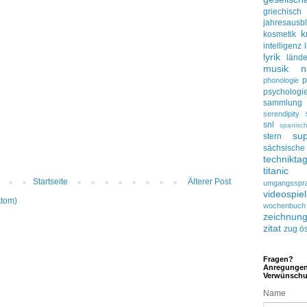
griechisch
jahresausbl
k
kosmetik
intelligenz
lyrik
lände
musik
n
p
phonologie
psychologi
sammlung
serendipity
snl
spanisc
su
stern
sächsisc
technikta
titanic
Startseite
Älterer Post
umgangsspr
videospie
Atom)
wochenbuch
zeichnun
zitat
zug
ös
Fragen?
Anregunge
Verwünsch
Name