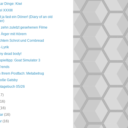
ar Dinge: Kiwi
tel XXXIII
t ja fast ein Döner! (Diary of an old
er)
 zehn zuletzt gesehenen Filme
 Ärger mit Hörern
chtem Schrot und Cornbread
-Lyrik
my dead body!
pieltipp: Goat Simulator 3
Trends
n Ihrem Postfach: Metabetrug
roße Gatsby
ntagebuch 05/26
17)
(16)
(16)
uar
(16)
ar
(16)