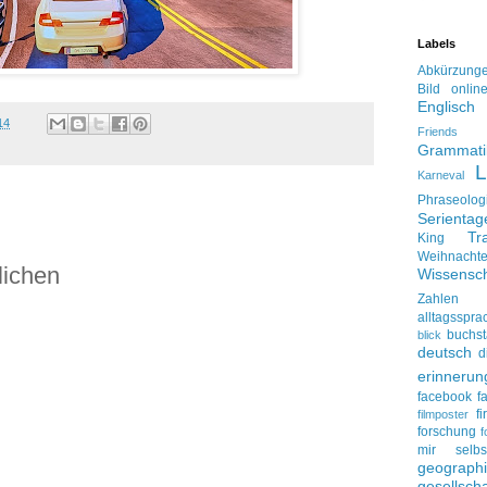
Labels
Abkürzung
Bild onlin
Englisch
14
Friends
Grammati
L
Karneval
Phraseolog
Serienta
Tr
King
Weihnacht
lichen
Wissensch
Zahlen
alltagsspra
buchs
blick
deutsch
d
erinnerun
facebook
f
f
filmposter
forschung
f
mir selbs
geograph
gesellscha