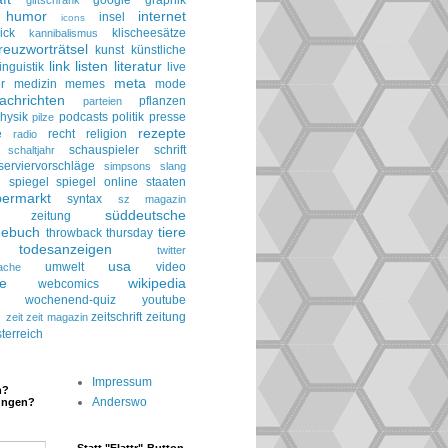
google
graphik
giftschrank
humor
internet
insel
icons
ick
klischeesätze
kannibalismus
reuzworträtsel
kunst
künstliche
link
listen
literatur
linguistik
live
meta
r
medizin
memes
mode
achrichten
pflanzen
parteien
hysik
podcasts
politik
presse
pilze
rezepte
e
recht
religion
radio
schauspieler
schrift
schaltjahr
serviervorschläge
simpsons
slang
spiegel
spiegel online
staaten
h
permarkt
syntax
sz magazin
süddeutsche
he zeitung
gebuch
tiere
throwback thursday
todesanzeigen
twitter
usa
umwelt
video
ache
le
wikipedia
webcomics
wochenend-quiz
youtube
g
zeitschrift
zeitung
zeit
zeit magazin
terreich
Impressum
n?
Anderswo
ungen?