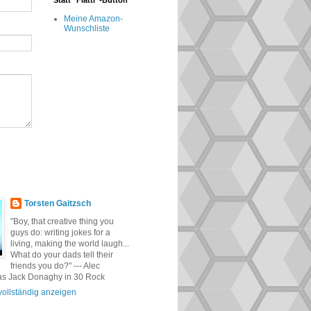
Statt "Flattr"-Button
Meine Amazon-
Wunschliste
Torsten Gaitzsch
"Boy, that creative thing you
guys do: writing jokes for a
living, making the world laugh...
What do your dads tell their
friends you do?" --- Alec
as Jack Donaghy in 30 Rock
 vollständig anzeigen