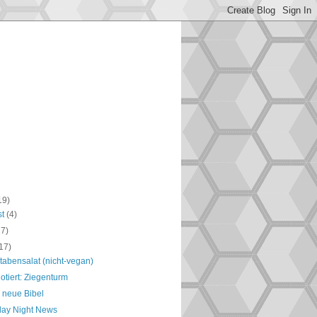
19)
st
(4)
17)
17)
tabensalat (nicht-vegan)
otiert: Ziegenturm
 neue Bibel
day Night News