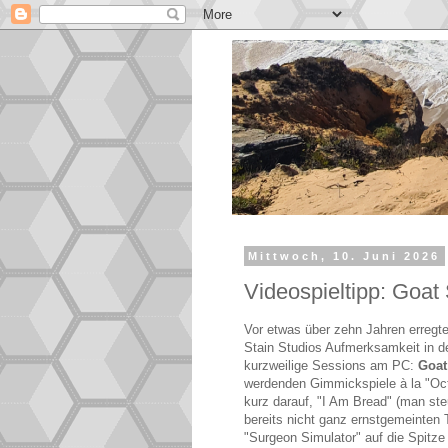
Mittwoch, 10. Juni 2026
Videospieltipp: Goat
Vor etwas über zehn Jahren erregte
Stain Studios Aufmerksamkeit in d
kurzweilige Sessions am PC:
Goat
werdenden Gimmickspiele à la "Oct
kurz darauf, "I Am Bread" (man st
bereits nicht ganz ernstgemeinten 
"Surgeon Simulator" auf die Spitze 