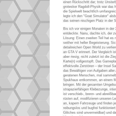
einen Rückschritt dar; trotz Unsterb
grotesker Ragdoll-Physik war das h
die Spielwelt beachtlich umfangrei
legte ich den "Goat Simulator" als
das seinen nischigen Platz in der S
Bis ich vor einigen Monaten in de
entdeckte. Nanu, dachte ich, der zw
Lösung: Einen zweiten Teil hat es n
seither mit heller Begeisterung. Si
detailreichen Open World zu verlier
an GTA V erinnert. Der Vergleich is
aber riesig; nicht zuletzt ist die 
Karte(n) vollgestopft. Das Gamepla
effektvolle Zerstören – der Insel 
das Bewältigen von Aufgaben aller A
geratenen Menschen, mal sammelt
Spukhaus entkommen, an einem Me
bringen. Mit der gesamten Umgebun
strapazierfähigen Klebezunge, inter
ist verschieb-, brenn- und abreißba
rüsten auf, modifizieren unseren Le
an, kapern Fahrzeuge und finden j
reibungslos und bugfrei funktionier
Glitches sind unvermeidbar) und da