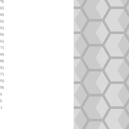
79)
82)
84)
82)
91)
85)
81)
77)
84)
89)
01)
27)
25)
29)
6)
4)
1)