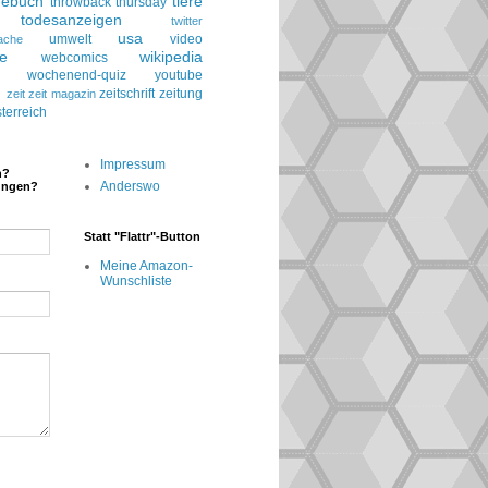
gebuch
tiere
throwback thursday
todesanzeigen
twitter
usa
umwelt
video
ache
le
wikipedia
webcomics
wochenend-quiz
youtube
g
zeitschrift
zeitung
zeit
zeit magazin
terreich
Impressum
n?
Anderswo
ungen?
Statt "Flattr"-Button
Meine Amazon-
Wunschliste