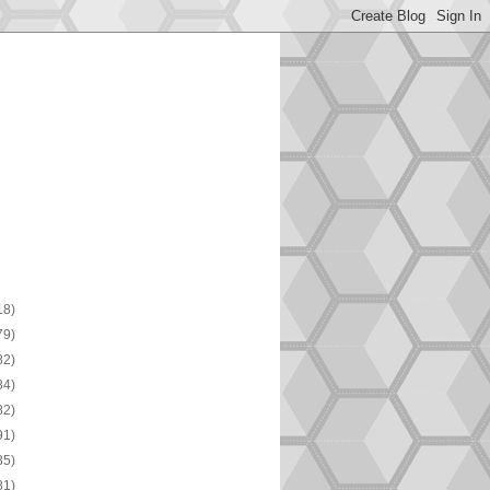
18)
79)
82)
84)
82)
91)
85)
81)