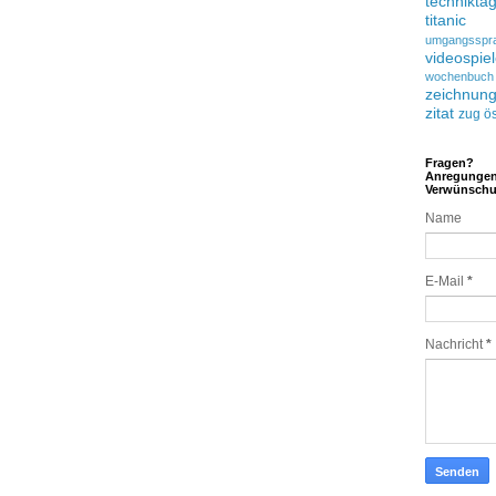
technikta
titanic
umgangsspr
videospie
wochenbuch
zeichnun
zitat
zug
ös
Fragen?
Anregunge
Verwünsch
Name
E-Mail
*
Nachricht
*