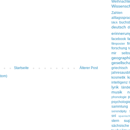
Weihnacht
Wissensch
Zahlen
alltagsspra
buchs
blick
deutsch
d
erinnerun
facebook
f
f
filmposter
forschung
f
mir selbs
geograph
gesellscha
griechisch
Startseite
Älterer Post
jahresausbl
Atom)
k
kosmetik
intelligenz
lyrik
lände
musik
n
p
phonologie
psychologi
sammlung
serendipity
snl
spanisc
su
stern
sächsisc