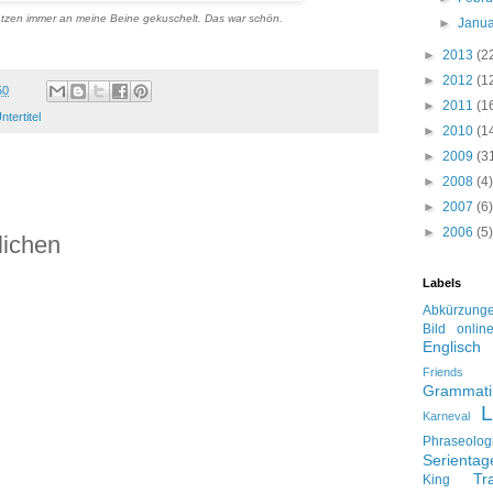
tzen immer an meine Beine gekuschelt. Das war schön.
►
Janu
►
2013
(2
►
2012
(1
50
►
2011
(1
ntertitel
►
2010
(1
►
2009
(3
►
2008
(4)
►
2007
(6)
►
2006
(5)
lichen
Labels
Abkürzung
Bild onlin
Englisch
Friends
Grammati
L
Karneval
Phraseolog
Serienta
Tr
King