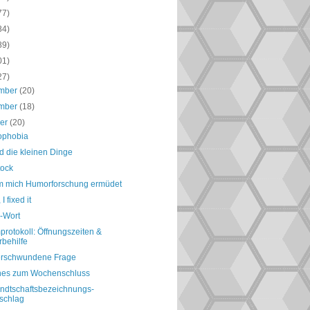
77)
84)
89)
01)
27)
mber
(20)
mber
(18)
ber
(20)
ophobia
d die kleinen Dinge
tock
 mich Humorforschung ermüdet
I fixed it
-Wort
rotokoll: Öffnungszeiten &
rbehilfe
erschwundene Frage
nes zum Wochenschluss
ndtschaftsbezeichnungs-
schlag