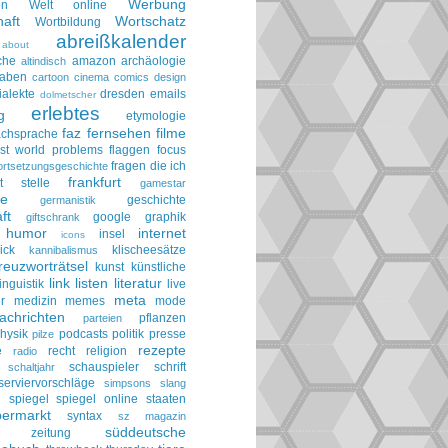
Werbung
en
Welt online
aft
Wortschatz
Wortbildung
abreißkalender
about
che
amazon
archäologie
altindisch
taben
cartoon
cinema
comics
design
ialekte
dresden
emails
dolmetscher
erlebtes
g
etymologie
faz
fernsehen
filme
achsprache
irst world problems
flaggen
focus
fragen die ich
ortsetzungsgeschichte
frankfurt
t stelle
gamestar
ie
geschichte
germanistik
ft
google
graphik
giftschrank
humor
internet
insel
icons
ick
klischeesätze
kannibalismus
reuzworträtsel
kunst
künstliche
link
listen
literatur
linguistik
live
meta
r
medizin
memes
mode
achrichten
pflanzen
parteien
hysik
podcasts
politik
presse
pilze
rezepte
e
recht
religion
radio
schauspieler
schrift
schaltjahr
serviervorschläge
simpsons
slang
spiegel
spiegel online
staaten
h
permarkt
syntax
sz magazin
süddeutsche
he zeitung