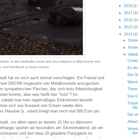
►
2018
(1
►
2017
(1
►
2016
(1
►
2015
(2
▼
2014
(2
►
Deze
►
Nove
▼
Okto
Coulr
sinki. In den Holzhallen hinten links (nur teilweise im Bild) konnte man
- und Elchfleisch in Dosen kaufen.
Es sin
Der S
stadt hat es mich auch einmal verschlagen. Ein Freund und
Warum
hsel 2007/08 insgesamt vier Metalkonzerte anzugucken
m sympathischen Pärchen, das sich trotz Arbeitslosigkeit
There, 
sten konnte; aber was heißt hier "trotz"? Im
Das G
n, sobald man kein regelmäßiges Einkommen bezieht,
Traump
is man sich aus Anstand und Scham wieder dem
Ste
des Haustier (s. unten) kriegt man noch mal 600 Euro pro
Die v
Alber
Stadt, vor allem wenn es bereits 15 Uhr zu dämmern
Lethargie spürten wir besonders am Silvesterabend, als wir
Verwa
rückkamen und dort etwa 20 geladene Partygäste im
Vor