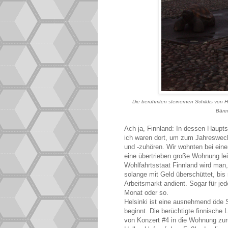
Die berühmten steinernen Schildis von Hel
Bären
Ach ja, Finnland: In dessen Haupt
ich waren dort, um zum Jahreswec
und -zuhören. Wir wohnten bei eine
eine übertrieben große Wohnung lei
Wohlfahrtsstaat Finnland wird ma
solange mit Geld überschüttet, b
Arbeitsmarkt andient. Sogar für je
Monat oder so.
Helsinki ist eine ausnehmend öde 
beginnt. Die berüchtigte finnische 
von Konzert #4 in die Wohnung zu