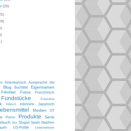
ar
(20)
25)
29)
6)
4)
1)
en
Amerikanisch
Aussprache
Bild
Blog
Eigennamen
e
Buchtitel
Filmtitel
Fotos
Französisch
Fundstücke
Futurama
k
Interview
Japanisch
Indisch
ebensmittel
Medien
OT
Produkte
Serie
ie
Porno
gebuch
Slogan
Spam
Stephen
Sex
aum
US-Politik
Unternehmen