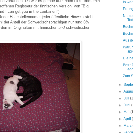
nd vorfanden. Da war es gerade kurz nach eins. Immerhin
In we
besoffenen Regisseur der finnischen Version von "Big
Errun
d I can get you in the container!").
Namen
 Jeder Haltestellenname, jeder öffentliche Hinweis steht
Tod
hl der Anteil der Schwedischsprachigen nur rund 6%
Buchm
rden im Originalton mit finnischen
und
schwedischen
Buchm
Aus d
Warum
sp
Die b
Betr.:
agg
Zum S
►
Sept
►
Augu
►
Juli
(
►
Juni
(
►
Mai
(
►
April
►
März
►
Febr