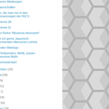
iteren Meldungen
genschaften
, die man nur in den
esanzeigen der FAZ fi...
esse (II)
esse (I)
er Reihe "Missliche Akronyme"
 ich gerne Japanisch
rechenden Menschen zuhöre
esten Weblogs
 Filmkenntnis, Wölfe, passiv-
ressive Mails
emesterstart
ember
(15)
st
(18)
19)
21)
17)
(24)
(16)
uar
(19)