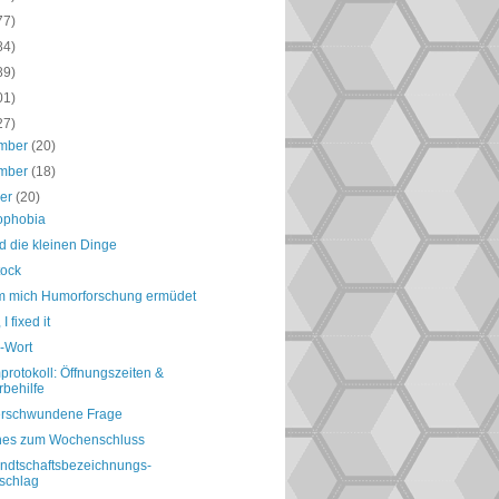
77)
84)
89)
01)
27)
mber
(20)
mber
(18)
ber
(20)
ophobia
d die kleinen Dinge
tock
 mich Humorforschung ermüdet
I fixed it
-Wort
rotokoll: Öffnungszeiten &
rbehilfe
erschwundene Frage
nes zum Wochenschluss
ndtschaftsbezeichnungs-
schlag