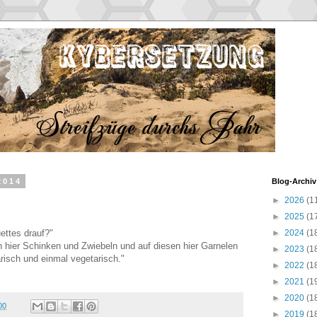
2014
Blog-Archiv
►
2026
(1
►
2025
(1
ettes drauf?"
►
2024
(1
 hier Schinken und Zwiebeln und auf diesen hier Garnelen
►
2023
(1
risch und einmal vegetarisch."
►
2022
(1
►
2021
(1
►
2020
(1
00
►
2019
(1