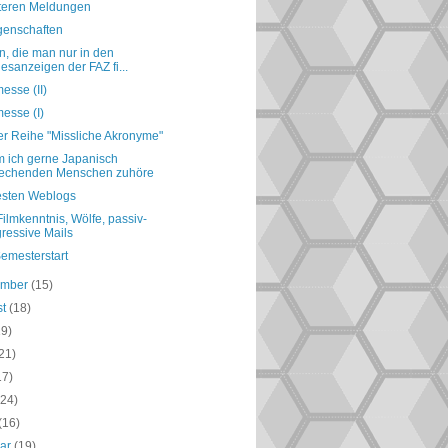
iteren Meldungen
genschaften
, die man nur in den
esanzeigen der FAZ fi...
esse (II)
esse (I)
er Reihe "Missliche Akronyme"
 ich gerne Japanisch
rechenden Menschen zuhöre
esten Weblogs
 Filmkenntnis, Wölfe, passiv-
ressive Mails
emesterstart
ember
(15)
st
(18)
19)
21)
17)
(24)
(16)
uar
(19)