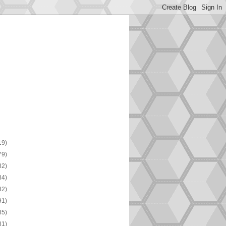
19)
79)
82)
84)
82)
91)
85)
81)