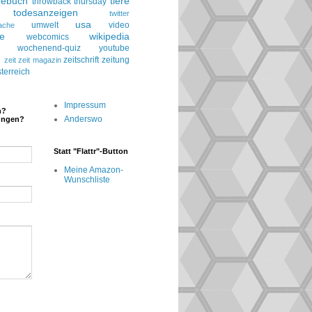
gebuch
tiere
throwback thursday
todesanzeigen
twitter
usa
umwelt
video
ache
le
wikipedia
webcomics
wochenend-quiz
youtube
g
zeitschrift
zeitung
zeit
zeit magazin
terreich
Impressum
n?
Anderswo
ungen?
Statt "Flattr"-Button
Meine Amazon-
Wunschliste