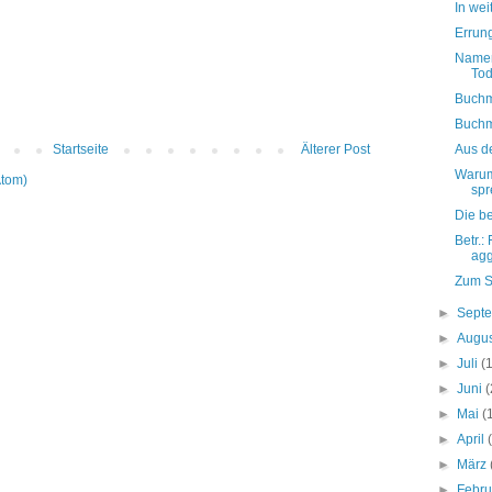
In we
Errun
Namen
Tod
Buchm
Buchm
Aus d
Startseite
Älterer Post
Warum
Atom)
sp
Die b
Betr.:
agg
Zum S
►
Sept
►
Augu
►
Juli
(
►
Juni
(
►
Mai
(
►
April
►
März
►
Febr