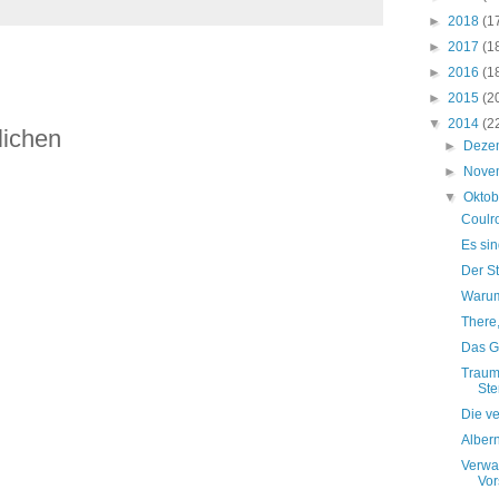
►
2018
(1
►
2017
(1
►
2016
(1
►
2015
(2
▼
2014
(2
lichen
►
Deze
►
Nove
▼
Okto
Coulr
Es sin
Der S
Warum
There, 
Das G
Traump
Ste
Die v
Alber
Verwa
Vor