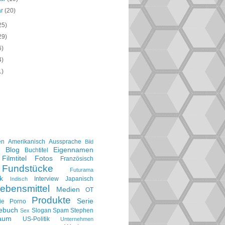
ar
(20)
25)
29)
6)
4)
1)
en
Amerikanisch
Aussprache
Bild
Blog
Eigennamen
e
Buchtitel
Filmtitel
Fotos
Französisch
Fundstücke
Futurama
k
Interview
Japanisch
Indisch
ebensmittel
Medien
OT
Produkte
Serie
ie
Porno
gebuch
Slogan
Spam
Stephen
Sex
aum
US-Politik
Unternehmen