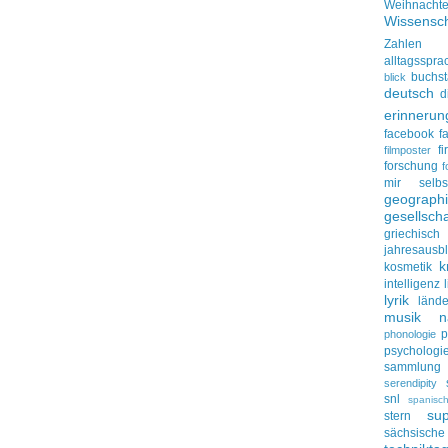
Weihnacht
Wissensch
Zahlen
alltagsspra
buchs
blick
deutsch
d
erinnerun
facebook
f
f
filmposter
forschung
f
mir selbs
geograph
gesellscha
griechisch
jahresausbl
k
kosmetik
intelligenz
lyrik
lände
musik
n
p
phonologie
psychologi
sammlung
serendipity
snl
spanisc
su
stern
sächsisc