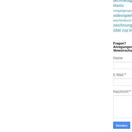
technikta
titanic
umgangsspr
videospie
wochenbuch
zeichnun
zitat
zug
ös
Fragen?
Anregunge
Verwünsch
Name
E-Mail
*
Nachricht
*