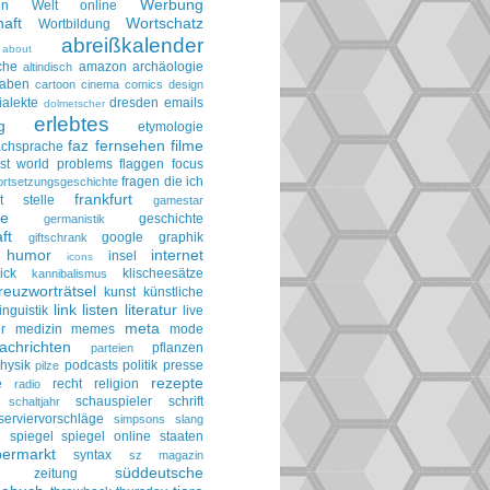
Werbung
en
Welt online
aft
Wortschatz
Wortbildung
abreißkalender
about
che
amazon
archäologie
altindisch
taben
cartoon
cinema
comics
design
ialekte
dresden
emails
dolmetscher
erlebtes
g
etymologie
faz
fernsehen
filme
achsprache
irst world problems
flaggen
focus
fragen die ich
ortsetzungsgeschichte
frankfurt
t stelle
gamestar
ie
geschichte
germanistik
ft
google
graphik
giftschrank
humor
internet
insel
icons
ick
klischeesätze
kannibalismus
reuzworträtsel
kunst
künstliche
link
listen
literatur
linguistik
live
meta
r
medizin
memes
mode
achrichten
pflanzen
parteien
hysik
podcasts
politik
presse
pilze
rezepte
e
recht
religion
radio
schauspieler
schrift
schaltjahr
serviervorschläge
simpsons
slang
spiegel
spiegel online
staaten
h
permarkt
syntax
sz magazin
süddeutsche
he zeitung