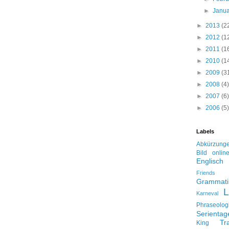
►
Janu
►
2013
(2
►
2012
(1
►
2011
(1
►
2010
(1
►
2009
(3
►
2008
(4)
►
2007
(6)
►
2006
(5)
Labels
Abkürzung
Bild onlin
Englisch
Friends
Grammati
L
Karneval
Phraseolog
Serienta
Tr
King