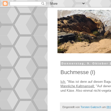
Donnerstag, 9. Oktober 
Buchmesse (I)
Ich:
"Was ist denn auf diesen Bagu
Männliche Kaltmamsell:
"Auf denen
und Käse. Also einmal nicht-vegeta
Eingestellt von
Torsten Gaitzsch
um
09: