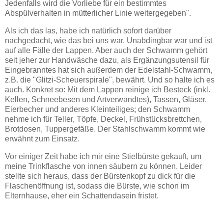
Jedenfalls wird die Vorliebe für ein bestimmtes
Abspülverhalten in mütterlicher Linie weitergegeben".
Als ich das las, habe ich natürlich sofort darüber
nachgedacht, wie das bei uns war. Unabdingbar war und ist
auf alle Fälle der Lappen. Aber auch der Schwamm gehört
seit jeher zur Handwäsche dazu, als Ergänzungsutensil für
Eingebranntes hat sich außerdem der Edelstahl-Schwamm,
z.B. die "Glitzi-Scheuerspirale", bewährt. Und so halte ich es
auch. Konkret so: Mit dem Lappen reinige ich Besteck (inkl.
Kellen, Schneebesen und Artverwandtes), Tassen, Gläser,
Eierbecher und anderes Kleinteiliges; den Schwamm
nehme ich für Teller, Töpfe, Deckel, Frühstücksbrettchen,
Brotdosen, Tuppergefäße. Der Stahlschwamm kommt wie
erwähnt zum Einsatz.
Vor einiger Zeit habe ich mir eine Stielbürste gekauft, um
meine Trinkflasche von innen säubern zu können. Leider
stellte sich heraus, dass der Bürstenkopf zu dick für die
Flaschenöffnung ist, sodass die Bürste, wie schon im
Elternhause, eher ein Schattendasein fristet.