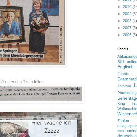
►
2010
(1
►
2009
(3
►
2008
(4)
►
2007
(6)
►
2006
(5)
Labels
Abkürzung
Bild onlin
Englisch
Friends
Grammati
ft unter den Tisch fallen:
L
Karneval
Phraseolog
Serienta
Tr
King
Weihnacht
Wissensch
Zahlen
alltagsspra
buchs
blick
deutsch
d