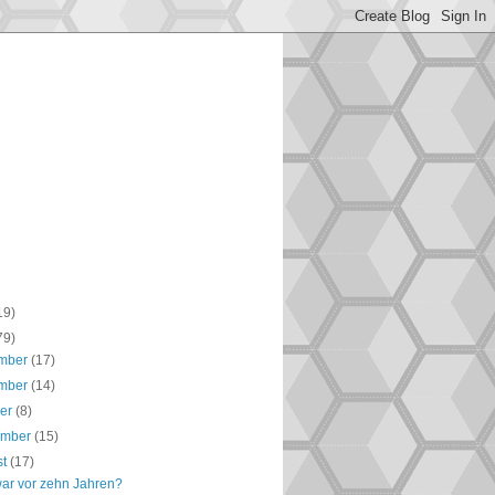
19)
79)
mber
(17)
mber
(14)
ber
(8)
ember
(15)
st
(17)
ar vor zehn Jahren?