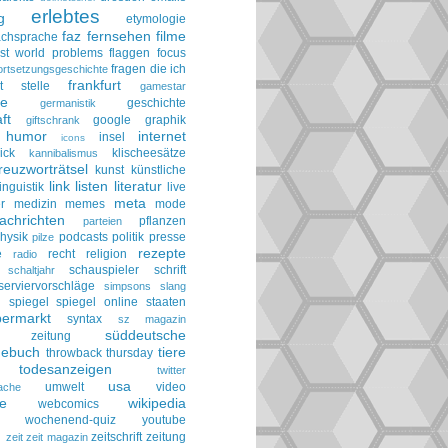
erlebtes
g
etymologie
faz
fernsehen
filme
achsprache
irst world problems
flaggen
focus
fragen die ich
ortsetzungsgeschichte
frankfurt
t stelle
gamestar
ie
geschichte
germanistik
ft
google
graphik
giftschrank
humor
internet
insel
icons
ick
klischeesätze
kannibalismus
reuzworträtsel
kunst
künstliche
link
listen
literatur
linguistik
live
meta
r
medizin
memes
mode
achrichten
pflanzen
parteien
hysik
podcasts
politik
presse
pilze
rezepte
e
recht
religion
radio
schauspieler
schrift
schaltjahr
serviervorschläge
simpsons
slang
spiegel
spiegel online
staaten
h
permarkt
syntax
sz magazin
süddeutsche
he zeitung
gebuch
tiere
throwback thursday
todesanzeigen
twitter
usa
umwelt
video
ache
le
wikipedia
webcomics
wochenend-quiz
youtube
g
zeitschrift
zeitung
zeit
zeit magazin