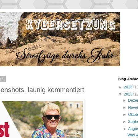
25
Blog-Archiv
►
2026
(1
eenshots, launig kommentiert
▼
2025
(1
►
Deze
►
Nove
►
Okto
►
Sept
▼
Augu
Was w