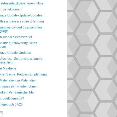
 zehn zuletzt gesehenen Filme
, perfektioniert
kurze Update-Update-Updates
lles andere als süße Erfahrung
ountries divided by a common
nguage
h wieder Seitenstraße!
e-dried) Strawberry Fields
ever
kurze Update-Updates
 Ausrisse, Screenshots, launig
mentiert
r Mirabelle
gener Sache: Podcast-Empfehlung
aterialien zu Materialien
en muss sich wieder lohnen
otiert: Verräterische Titel
prudelt denn da?
ntagebuch 07/25
15)