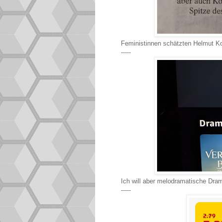
Feministinnen schätzten Helmut K
-----
Ich will aber melodramatische Dra
-----