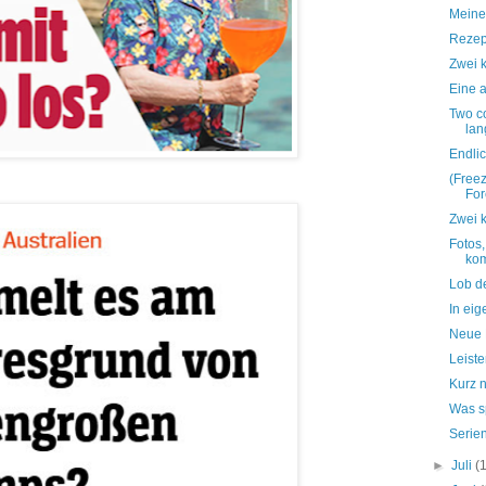
Meine
Rezept
Zwei 
Eine a
Two c
la
Endlic
(Freez
For
Zwei 
Fotos,
kom
Lob de
In ei
Neue M
Leist
Kurz n
Was s
Serie
►
Juli
(