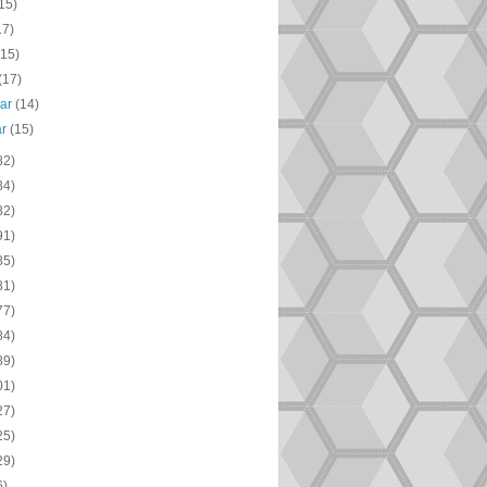
15)
17)
(15)
(17)
uar
(14)
ar
(15)
82)
84)
82)
91)
85)
81)
77)
84)
89)
01)
27)
25)
29)
6)