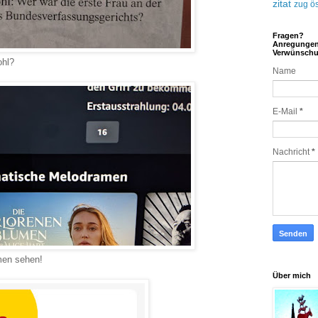
zitat
zug
ös
Fragen?
Anregunge
Verwünsch
ohl?
Name
E-Mail
*
Nachricht
*
men sehen!
Über mich