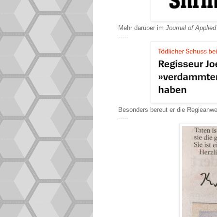
Mehr darüber im
Journal of Applie
-----
Besonders bereut er die Regieanwei
-----