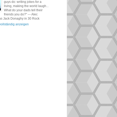
guys do: writing jokes for a
living, making the world laugh...
What do your dads tell their
friends you do?" --- Alec
as Jack Donaghy in 30 Rock
 vollständig anzeigen