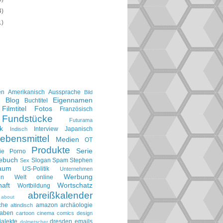
4)
1)
en
Amerikanisch
Aussprache
Bild
Blog
Eigennamen
e
Buchtitel
Filmtitel
Fotos
Französisch
Fundstücke
Futurama
k
Interview
Japanisch
Indisch
ebensmittel
Medien
OT
Produkte
Serie
ie
Porno
gebuch
Slogan
Spam
Stephen
Sex
aum
US-Politik
Unternehmen
Werbung
en
Welt online
aft
Wortschatz
Wortbildung
abreißkalender
about
che
amazon
archäologie
altindisch
taben
cartoon
cinema
comics
design
ialekte
dresden
emails
dolmetscher