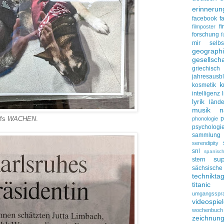
erinnerun
facebook
f
f
filmposter
forschung
f
mir selbs
geograph
gesellscha
griechisch
jahresausbl
k
kosmetik
intelligenz
lyrik
lände
musik
n
ffs
WACHEN
.
p
phonologie
psychologi
sammlung
serendipity
snl
spanisc
su
stern
sächsisc
technikta
titanic
umgangsspr
videospie
wochenbuch
zeichnun