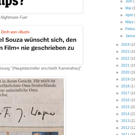
►
Juni
(
►
Mai
(
►
April
d Nightmare Fuel
►
März
►
Febr
►
Janu
►
2024
(1
►
2023
(1
►
2022
(1
►
2021
(1
sung "(Hauptdarsteller erschießt Kamerafrau)".
►
2020
(1
►
2019
(1
►
2018
(1
►
2017
(1
►
2016
(1
►
2015
(2
►
2014
(2
►
2013
(2
►
2012
(1
►
2011
(1