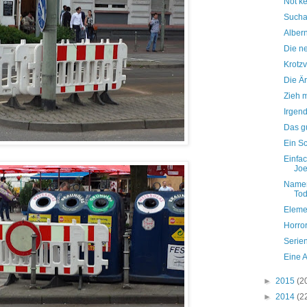
Not k
Sucha
Alber
Die n
Krotzv
Die Ä
Zieh m
Irgend
Das gu
Ein Sc
Einfac
Joe
Namen
Tod
Eleme
Horror
Serie
Eine A
►
2015
(2
►
2014
(2