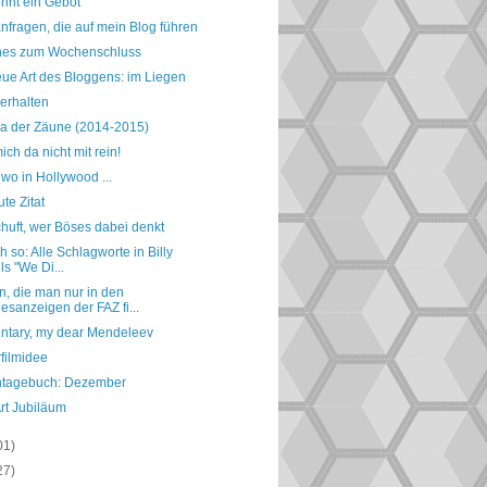
ennt ein Gebot
nfragen, die auf mein Blog führen
nes zum Wochenschluss
eue Art des Bloggens: im Liegen
erhalten
ra der Zäune (2014-2015)
ich da nicht mit rein!
wo in Hollywood ...
te Zitat
huft, wer Böses dabei denkt
h so: Alle Schlagworte in Billy
ls "We Di...
, die man nur in den
esanzeigen der FAZ fi...
ntary, my dear Mendeleev
filmidee
ntagebuch: Dezember
rt Jubiläum
01)
27)