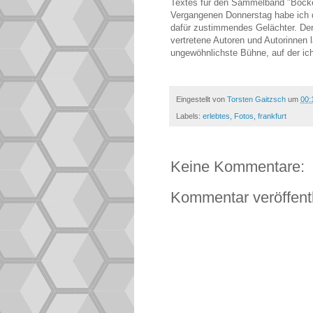
Textes für den Sammelband "Bocken
Vergangenen Donnerstag habe ich di
dafür zustimmendes Gelächter. Der
vertretene Autoren und Autorinnen 
ungewöhnlichste Bühne, auf der ich
Eingestellt von
Torsten Gaitzsch
um
00:
Labels:
erlebtes
,
Fotos
,
frankfurt
Keine Kommentare:
Kommentar veröffent