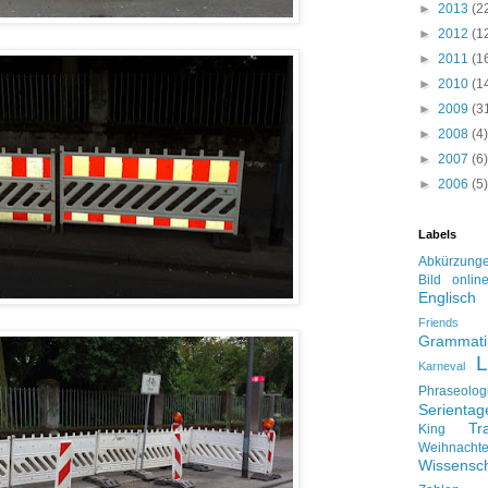
►
2013
(2
►
2012
(1
►
2011
(1
►
2010
(1
►
2009
(3
►
2008
(4)
►
2007
(6)
►
2006
(5)
Labels
Abkürzung
Bild onlin
Englisch
Friends
Grammati
L
Karneval
Phraseolog
Serienta
Tr
King
Weihnacht
Wissensch