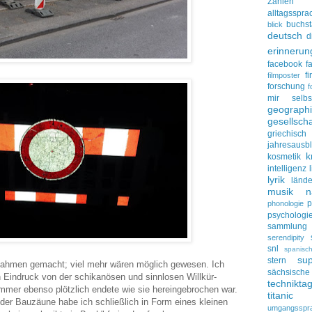
Zahlen
alltagsspra
buchs
blick
deutsch
d
erinnerun
facebook
f
f
filmposter
forschung
f
mir selbs
geograph
gesellscha
griechisch
jahresausbl
k
kosmetik
intelligenz
lyrik
lände
musik
n
p
phonologie
psychologi
sammlung
serendipity
snl
spanisc
su
stern
fnahmen gemacht; viel mehr wären möglich gewesen. Ich
sächsisc
Eindruck von der schikanösen und sinnlosen Willkür-
technikta
mmer ebenso plötzlich endete wie sie hereingebrochen war.
titanic
der Bauzäune habe ich schließlich in Form eines kleinen
umgangsspr