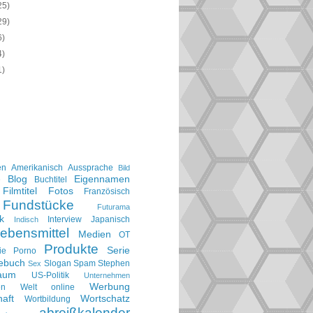
25)
29)
6)
4)
1)
en
Amerikanisch
Aussprache
Bild
Blog
Eigennamen
e
Buchtitel
Filmtitel
Fotos
Französisch
Fundstücke
Futurama
k
Interview
Japanisch
Indisch
ebensmittel
Medien
OT
Produkte
Serie
ie
Porno
gebuch
Slogan
Spam
Stephen
Sex
aum
US-Politik
Unternehmen
Werbung
en
Welt online
aft
Wortschatz
Wortbildung
abreißkalender