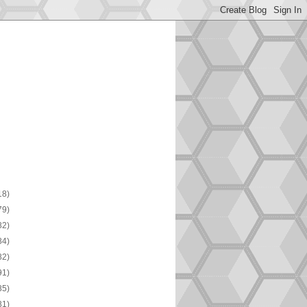
18)
79)
82)
84)
82)
91)
85)
81)