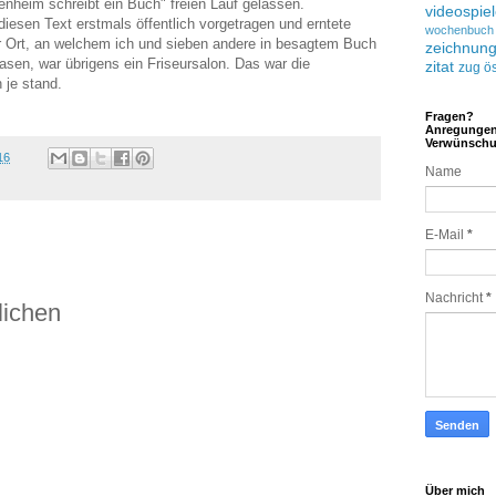
heim schreibt ein Buch" freien Lauf gelassen.
videospie
esen Text erstmals öffentlich vorgetragen und erntete
wochenbuch
 Ort, an welchem ich und sieben andere in besagtem Buch
zeichnun
lasen, war übrigens ein Friseursalon. Das war die
zitat
zug
ös
 je stand.
Fragen?
Anregunge
Verwünsch
16
Name
E-Mail
*
Nachricht
*
lichen
Über mich