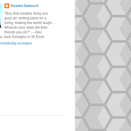
Torsten Gaitzsch
"Boy, that creative thing you
guys do: writing jokes for a
living, making the world laugh...
What do your dads tell their
friends you do?" --- Alec
as Jack Donaghy in 30 Rock
 vollständig anzeigen