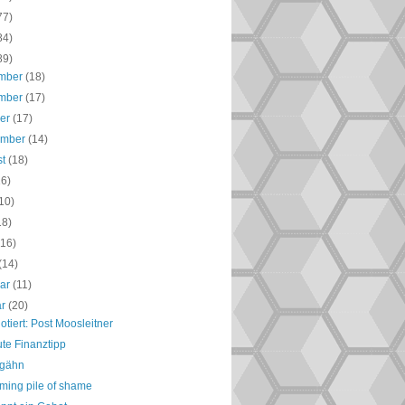
77)
84)
89)
mber
(18)
mber
(17)
ber
(17)
ember
(14)
st
(18)
16)
10)
18)
(16)
(14)
uar
(11)
ar
(20)
otiert: Post Moosleitner
te Finanztipp
gähn
ming pile of shame