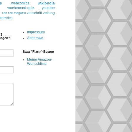
le
wikipedia
webcomics
wochenend-quiz
youtube
g
zeitschrift
zeitung
zeit
zeit magazin
terreich
Impressum
n?
Anderswo
ungen?
Statt "Flattr"-Button
Meine Amazon-
Wunschliste