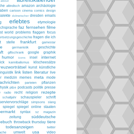
about
che
amazon
archäologie
altindisch
taben
cartoon
cinema
comics
design
ialekte
dresden
emails
dolmetscher
erlebtes
g
etymologie
faz
fernsehen
filme
achsprache
irst world problems
flaggen
focus
fragen die ich
ortsetzungsgeschichte
frankfurt
t stelle
gamestar
ie
geschichte
germanistik
ft
google
graphik
giftschrank
humor
internet
insel
icons
ick
klischeesätze
kannibalismus
reuzworträtsel
kunst
künstliche
link
listen
literatur
linguistik
live
meta
r
medizin
memes
mode
achrichten
pflanzen
parteien
hysik
podcasts
politik
presse
pilze
rezepte
e
recht
religion
radio
schauspieler
schrift
schaltjahr
serviervorschläge
simpsons
slang
spiegel
spiegel online
staaten
h
permarkt
syntax
sz magazin
süddeutsche
he zeitung
gebuch
tiere
throwback thursday
todesanzeigen
twitter
usa
umwelt
video
ache