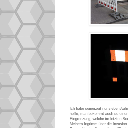
Ich habe seinerzeit nur sieben Au
hoffe, man bekommt auch so einen 
Eingrenzung, welche im letzten So
Meinem Ingrimm über die Invasion 