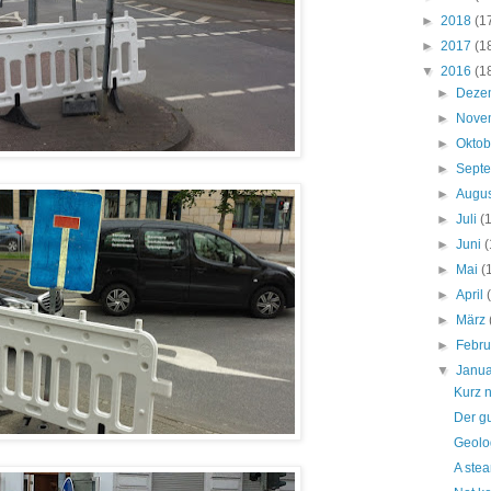
►
2018
(1
►
2017
(1
▼
2016
(1
►
Deze
►
Nove
►
Okto
►
Sept
►
Augu
►
Juli
(
►
Juni
(
►
Mai
(
►
April
►
März
►
Febr
▼
Janu
Kurz n
Der gu
Geolo
A stea