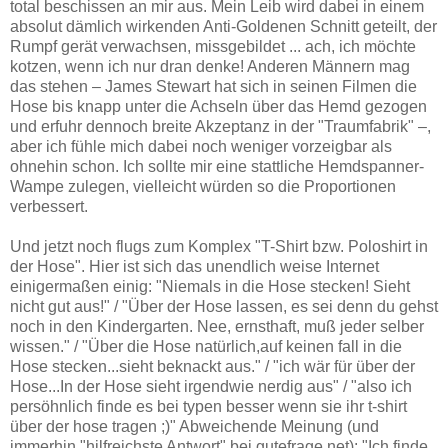
total beschissen an mir aus. Mein Leib wird dabei in einem
absolut dämlich wirkenden Anti-Goldenen Schnitt geteilt, der
Rumpf gerät verwachsen, missgebildet ... ach, ich möchte
kotzen, wenn ich nur dran denke! Anderen Männern mag
das stehen – James Stewart hat sich in seinen Filmen die
Hose bis knapp unter die Achseln über das Hemd gezogen
und erfuhr dennoch breite Akzeptanz in der "Traumfabrik" –,
aber ich fühle mich dabei noch weniger vorzeigbar als
ohnehin schon. Ich sollte mir eine stattliche Hemdspanner-
Wampe zulegen, vielleicht würden so die Proportionen
verbessert.
Und jetzt noch flugs zum Komplex "T-Shirt bzw. Poloshirt in
der Hose". Hier ist sich das unendlich weise Internet
einigermaßen einig: "Niemals in die Hose stecken! Sieht
nicht gut aus!" /
"Über der Hose lassen, es sei denn du gehst
noch in den Kindergarten. Nee, ernsthaft, muß jeder selber
wissen." / "Über die Hose natürlich,auf keinen fall in die
Hose stecken...sieht beknackt aus." / "ich wär für über der
Hose...In der Hose sieht irgendwie nerdig aus" / "
also ich
persöhnlich finde es bei typen besser wenn sie ihr t-shirt
über der hose tragen ;)" Abweichende Meinung (und
immerhin "hilfreichste Antwort" bei gutefrage.net): "Ich finde