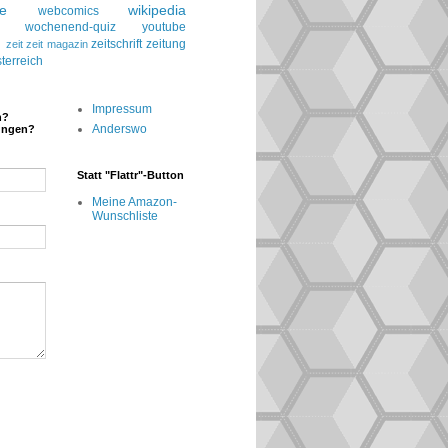
le
wikipedia
webcomics
wochenend-quiz
youtube
g
zeitschrift
zeitung
zeit
zeit magazin
terreich
Impressum
n?
Anderswo
ungen?
Statt "Flattr"-Button
Meine Amazon-
Wunschliste