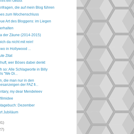
ennt ein Gebot
nfragen, die auf mein Blog führen
nes zum Wochenschluss
eue Art des Bloggens: im Liegen
erhalten
ra der Zäune (2014-2015)
ich da nicht mit rein!
wo in Hollywood ...
te Zitat
huft, wer Böses dabei denkt
h so: Alle Schlagworte in Billy
ls "We Di...
, die man nur in den
esanzeigen der FAZ fi...
ntary, my dear Mendeleev
filmidee
ntagebuch: Dezember
rt Jubiläum
01)
27)