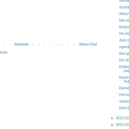
Not k
Sucha
Alber
Die n
Krotzv
Die Ä
Zieh m
Startseite
Älterer Post
Irgend
Atom)
Das gu
Ein Sc
Einfac
Joe
Namen
Tod
Eleme
Horror
Serie
Eine A
►
2015
(2
►
2014
(2