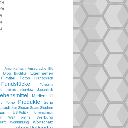
25)
29)
6)
4)
1)
en
Amerikanisch
Aussprache
Bild
Blog
Eigennamen
e
Buchtitel
Filmtitel
Fotos
Französisch
Fundstücke
Futurama
k
Interview
Japanisch
Indisch
ebensmittel
Medien
OT
Produkte
Serie
ie
Porno
gebuch
Slogan
Spam
Stephen
Sex
aum
US-Politik
Unternehmen
Werbung
en
Welt online
aft
Wortschatz
Wortbildung
abreißkalender