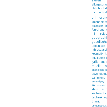
Zahlen
alltagsspra
buchs
blick
deutsch
d
erinnerun
facebook
f
f
filmposter
forschung
f
mir selbs
geograph
gesellscha
griechisch
jahresausbl
k
kosmetik
intelligenz
lyrik
lände
musik
n
p
phonologie
psychologi
sammlung
serendipity
snl
spanisc
su
stern
sächsisc
technikta
titanic
umgangsspr