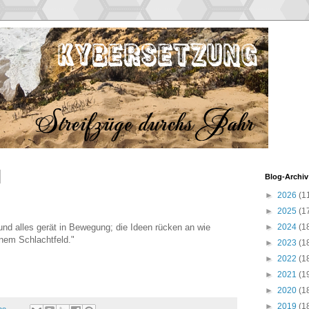
Blog-Archiv
►
2026
(1
►
2025
(1
nd alles gerät in Bewegung; die Ideen rücken an wie
►
2024
(1
nem Schlachtfeld."
►
2023
(1
►
2022
(1
►
2021
(1
►
2020
(1
►
2019
(1