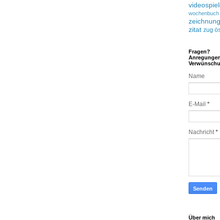
videospie
wochenbuch
zeichnun
zitat
zug
ös
Fragen?
Anregunge
Verwünsch
Name
E-Mail
*
Nachricht
*
Über mich