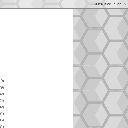
19)
79)
82)
84)
82)
91)
85)
81)