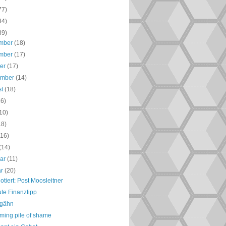
77)
84)
89)
mber
(18)
mber
(17)
ber
(17)
ember
(14)
st
(18)
16)
10)
18)
(16)
(14)
uar
(11)
ar
(20)
otiert: Post Moosleitner
te Finanztipp
gähn
ming pile of shame