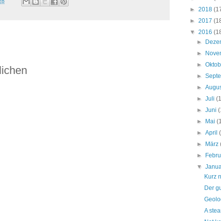
28
►
2018
(1
►
2017
(1
▼
2016
(1
►
Deze
►
Nove
►
Okto
lichen
►
Sept
►
Augu
►
Juli
(
►
Juni
(
►
Mai
(
►
April
►
März
►
Febr
▼
Janu
Kurz n
Der gu
Geolo
A stea