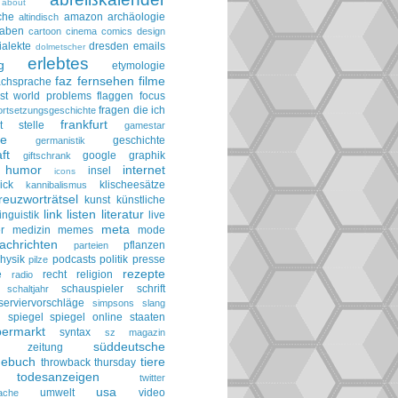
about
che
amazon
archäologie
altindisch
taben
cartoon
cinema
comics
design
ialekte
dresden
emails
dolmetscher
erlebtes
g
etymologie
faz
fernsehen
filme
achsprache
irst world problems
flaggen
focus
fragen die ich
ortsetzungsgeschichte
frankfurt
t stelle
gamestar
ie
geschichte
germanistik
ft
google
graphik
giftschrank
humor
internet
insel
icons
ick
klischeesätze
kannibalismus
reuzworträtsel
kunst
künstliche
link
listen
literatur
linguistik
live
meta
r
medizin
memes
mode
achrichten
pflanzen
parteien
hysik
podcasts
politik
presse
pilze
rezepte
e
recht
religion
radio
schauspieler
schrift
schaltjahr
serviervorschläge
simpsons
slang
spiegel
spiegel online
staaten
h
permarkt
syntax
sz magazin
süddeutsche
he zeitung
gebuch
tiere
throwback thursday
todesanzeigen
twitter
usa
umwelt
video
ache