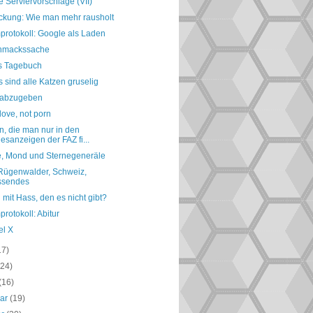
e Serviervorschläge (VII)
ckung: Wie man mehr rausholt
protokoll: Google als Laden
hmackssache
s Tagebuch
 sind alle Katzen gruselig
l abzugeben
ove, not porn
, die man nur in den
esanzeigen der FAZ fi...
, Mond und Sternegeneräle
 Rügenwalder, Schweiz,
ssendes
mit Hass, den es nicht gibt?
rotokoll: Abitur
el X
17)
(24)
(16)
uar
(19)