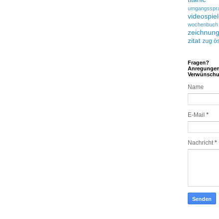
umgangsspr
videospie
wochenbuch
zeichnun
zitat
zug
ös
Fragen?
Anregunge
Verwünsch
Name
E-Mail
*
Nachricht
*