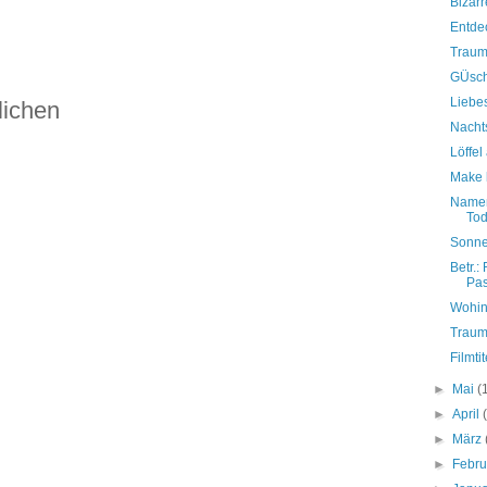
Bizarr
Entde
Traum
GÜsc
Liebe
lichen
Nachts
Löffe
Make l
Namen
Tod
Sonne
Betr.:
Pa
Wohin 
Traump
Filmtit
►
Mai
(
►
April
►
März
►
Febr