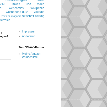
twitter
usa
umwelt
video
ache
le
wikipedia
webcomics
wochenend-quiz
youtube
g
zeitschrift
zeitung
zeit
zeit magazin
terreich
Impressum
n?
Anderswo
ungen?
Statt "Flattr"-Button
Meine Amazon-
Wunschliste