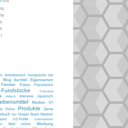
ar
(20)
25)
29)
6)
4)
1)
en
Amerikanisch
Aussprache
Bild
Blog
Eigennamen
e
Buchtitel
Filmtitel
Fotos
Französisch
Fundstücke
Futurama
k
Interview
Japanisch
Indisch
ebensmittel
Medien
OT
Produkte
Serie
ie
Porno
gebuch
Slogan
Spam
Stephen
Sex
aum
US-Politik
Unternehmen
Werbung
en
Welt online