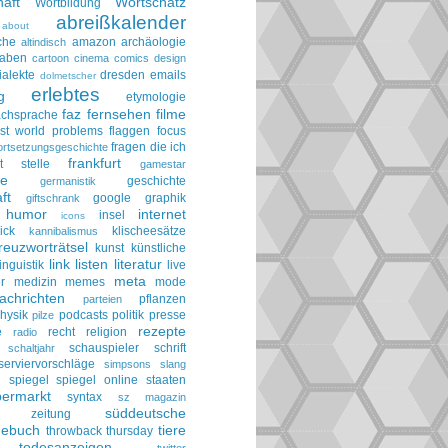
aft
Wortschatz
Wortbildung
abreißkalender
about
che
amazon
archäologie
altindisch
taben
cartoon
cinema
comics
design
ialekte
dresden
emails
dolmetscher
erlebtes
g
etymologie
faz
fernsehen
filme
achsprache
irst world problems
flaggen
focus
fragen die ich
ortsetzungsgeschichte
frankfurt
t stelle
gamestar
ie
geschichte
germanistik
ft
google
graphik
giftschrank
humor
internet
insel
icons
ick
klischeesätze
kannibalismus
reuzworträtsel
kunst
künstliche
link
listen
literatur
linguistik
live
meta
r
medizin
memes
mode
achrichten
pflanzen
parteien
hysik
podcasts
politik
presse
pilze
rezepte
e
recht
religion
radio
schauspieler
schrift
schaltjahr
serviervorschläge
simpsons
slang
spiegel
spiegel online
staaten
h
permarkt
syntax
sz magazin
süddeutsche
he zeitung
gebuch
tiere
throwback thursday
todesanzeigen