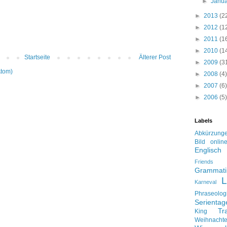
►
Janu
►
2013
(2
►
2012
(1
►
2011
(1
►
2010
(1
Startseite
Älterer Post
►
2009
(3
Atom)
►
2008
(4)
►
2007
(6)
►
2006
(5)
Labels
Abkürzung
Bild onlin
Englisch
Friends
Grammati
L
Karneval
Phraseolog
Serienta
Tr
King
Weihnacht