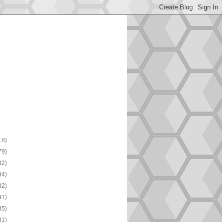
18)
79)
82)
84)
82)
91)
85)
81)