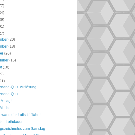
77)
84)
89)
01)
27)
mber
(20)
mber
(18)
ber
(20)
ember
(15)
st
(18)
19)
21)
nend-Quiz: Auflösung
nend-Quiz
Mittag!
Milche
 war mehr Luftschifffahrt!
der Leihdauer
tgezeichnetes zum Samstag