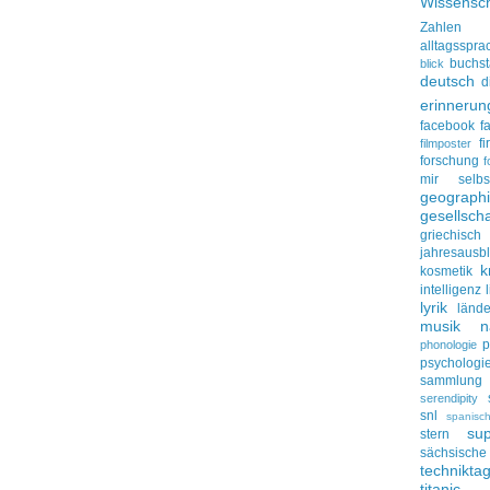
Wissensch
Zahlen
alltagsspra
buchs
blick
deutsch
d
erinnerun
facebook
f
f
filmposter
forschung
f
mir selbs
geograph
gesellscha
griechisch
jahresausbl
k
kosmetik
intelligenz
lyrik
lände
musik
n
p
phonologie
psychologi
sammlung
serendipity
snl
spanisc
su
stern
sächsisc
technikta
titanic