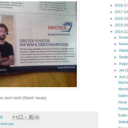
►
2018
(1
►
2017
(1
►
2016
(1
►
2015
(2
▼
2014
(2
►
Deze
►
Nove
►
Okto
►
Sept
►
Augu
►
Juli
(
▼
Juni
(
Woche
Woche
Guten 
es noch nicht (Stand: heute).
Neue 
Früher
Ende 
00
Selbs
nend-quiz