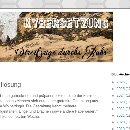
Blog-Archiv
►
2026
(1
flösung
►
2025
(1
t man getrocknete und präparierte Exemplare der Familie
►
2024
(1
rationen zeichnen sich durch ihre groteske Gestaltung aus
►
2023
(1
m Wolpertinger. Die Gestaltung kennt mehrere
►
2022
(1
elgestalten, Engel und Drachen sowie andere Fabelwesen."
►
2021
(1
tikel der letzten Woche.
►
2020
(1
►
2019
(1