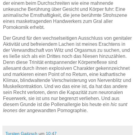
der einem beim Durchschreiten wie eine mahnende
unkeusche Berührung über Gesicht und Körper fuhr: Eine
animalische Ernsthaftigkeit, die jene berühmte Strohszene
eines masketragenden Handwerkers zum Gral aller
Pornokomik erhebt.
Der Grund für den wechselseitigen Ausschluss von genitaler
Aktivität und befreiendem Lachen ist meines Erachtens in
der Verwandtschaft von Witz und Orgasmus zu suchen, und
es ließe sich als ein Drittes noch das Niesen hinzuzählen.
Denn diese Trinität entspannender Körperreflexe sind
allesamt durch ihnen explosiven Charakter gekennzeichnet
und markieren einen Point of no Return, eine kathartische
Klimax, blindwaltende Verschwisterung von Nervenblitz und
Muskelkontraktion. Und wo das eine ist, da hat das andere
sein Recht verloren, denn die Kapazität zum neuronalen
Feuerwerk, sie ist uns nur begrenzt verliehen. Und aus
diesem Grunde ist die Pollenallergie bis heute ein
hic sunt
leones
der angewandten Pornographie.
Torsten Gaitzsch
um
10:47