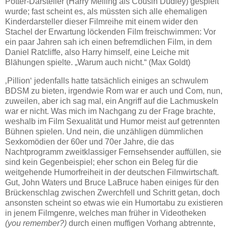
Potter-Darsteller (Harry Melling als Cousin Dudley) gespielt
wurde; fast scheint es, als müssten sich alle ehemaligen
Kinderdarsteller dieser Filmreihe mit einem wider den
Stachel der Erwartung löckenden Film freischwimmen: Vor
ein paar Jahren sah ich einen befremdlichen Film, in dem
Daniel Ratcliffe, also Harry himself, eine Leiche mit
Blähungen spielte. „Warum auch nicht.“ (Max Goldt)
‚Pillion‘ jedenfalls hatte tatsächlich einiges an schwulem
BDSM zu bieten, irgendwie Rom war er auch und Com, nun,
zuweilen, aber ich sag mal, ein Angriff auf die Lachmuskeln
war er nicht. Was mich im Nachgang zu der Frage brachte,
weshalb im Film Sexualität und Humor meist auf getrennten
Bühnen spielen. Und nein, die unzähligen dümmlichen
Sexkomödien der 60er und 70er Jahre, die das
Nachtprogramm zweitklassiger Fernsehsender auffüllen, sie
sind kein Gegenbeispiel; eher schon ein Beleg für die
weitgehende Humorfreiheit in der deutschen Filmwirtschaft.
Gut, John Waters und Bruce LaBruce haben einiges für den
Brückenschlag zwischen Zwerchfell und Schritt getan, doch
ansonsten scheint so etwas wie ein Humortabu zu existieren
in jenem Filmgenre, welches man früher in Videotheken
(you remember?)
durch einen muffigen Vorhang abtrennte,